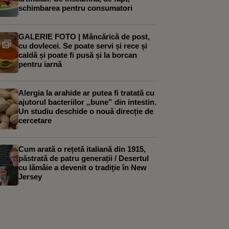
schimbarea pentru consumatori
GALERIE FOTO | Mâncărică de post,
cu dovlecei. Se poate servi și rece și
caldă și poate fi pusă și la borcan
pentru iarnă
Alergia la arahide ar putea fi tratată cu
ajutorul bacteriilor „bune” din intestin.
Un studiu deschide o nouă direcție de
cercetare
Cum arată o rețetă italiană din 1915,
păstrată de patru generații / Desertul
cu lămâie a devenit o tradiție în New
Jersey