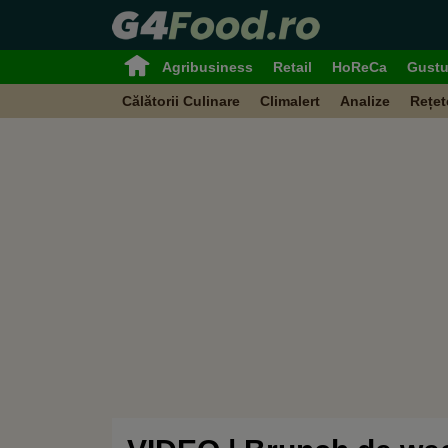
Agribusiness
Retail
HoReCa
Gustu
Călătorii Culinare
Climalert
Analize
Rețet