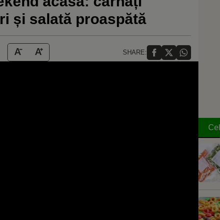
kend acasă: cârnați
ri și salată proaspătă
SHARE:
Cel