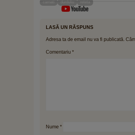
mezeluri
carnati
durduliu
reteta
LASĂ UN RĂSPUNS
Adresa ta de email nu va fi publicată.
Câmp
Comentariu
*
Nume
*