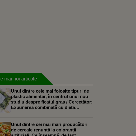
e mai noi articole
Unul dintre cele mai folosite tipuri de
plastic alimentar, în centrul unui nou
studiu despre ficatul gras / Cercetător:
Expunerea combinată cu dieta
occidentală a agravat efectele
Unul dintre cei mai mari producători
de cereale renunță la coloranții
artificiali. Ce înseamnă, de fapt,