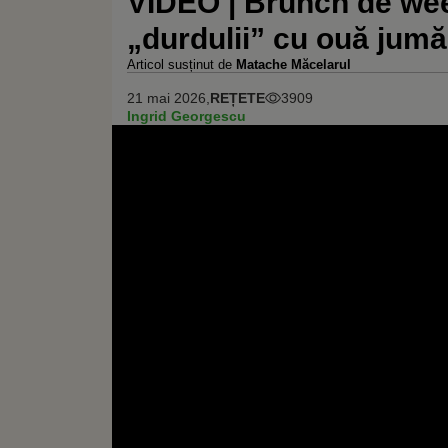
VIDEO | Brunch de wee
„durdulii” cu ouă jumă
Articol susținut de
Matache Măcelarul
21 mai 2026,
REȚETE
3909
Ingrid Georgescu