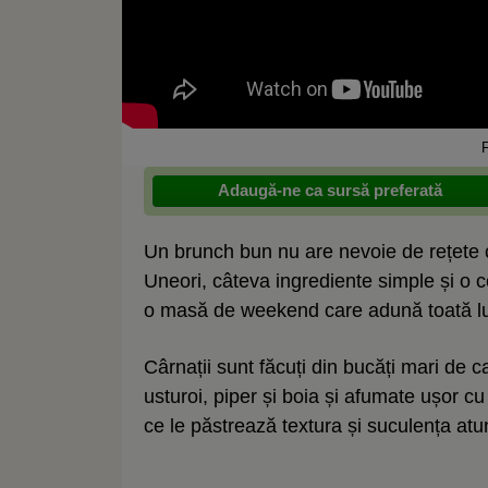
Adaugă-ne ca sursă preferată
Un brunch bun nu are nevoie de rețete 
Uneori, câteva ingrediente simple și o c
o masă de weekend care adună toată l
Cârnații sunt făcuți din bucăți mari de 
usturoi, piper și boia și afumate ușor c
ce le păstrează textura și suculența atu