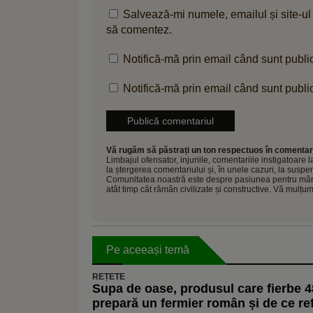
Salvează-mi numele, emailul și site-ul
să comentez.
Notifică-mă prin email când sunt public
Notifică-mă prin email când sunt public
Vă rugăm să păstrați un ton respectuos în comentari
Limbajul ofensator, injuriile, comentariile instigatoare
la ștergerea comentariului și, în unele cazuri, la sus
Comunitatea noastră este despre pasiunea pentru mâncar
atât timp cât rămân civilizate și constructive. Vă mulțu
Pe aceeași temă
REȚETE
Supa de oase, produsul care fierbe 
prepară un fermier român și de ce re