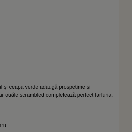
ul și ceapa verde adaugă prospețime și
 iar ouăle scrambled completează perfect farfuria.
aru