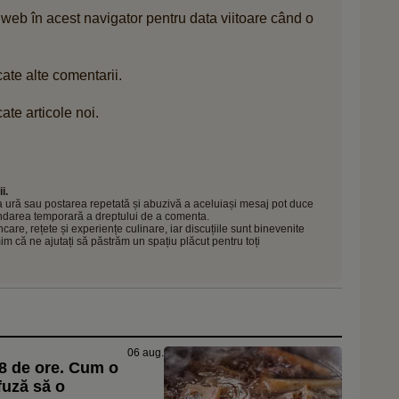
 web în acest navigator pentru data viitoare când o
ate alte comentarii.
ate articole noi.
i.
 la ură sau postarea repetată și abuzivă a aceluiași mesaj pot duce
pendarea temporară a dreptului de a comenta.
e, rețete și experiențe culinare, iar discuțiile sunt binevenite
mim că ne ajutați să păstrăm un spațiu plăcut pentru toți
06 aug.
48 de ore. Cum o
fuză să o