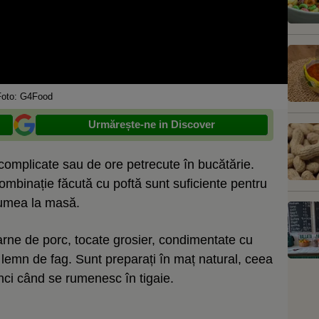
Foto: G4Food
Urmărește-ne in Discover
complicate sau de ore petrecute în bucătărie.
ombinație făcută cu poftă sunt suficiente pentru
umea la masă.
carne de porc, tocate grosier, condimentate cu
u lemn de fag. Sunt preparați în maț natural, ceea
nci când se rumenesc în tigaie.