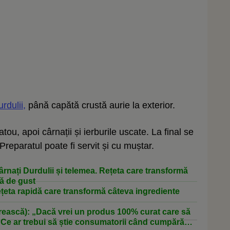
rdulii,
până capătă crustă aurie la exterior.
tou, apoi cârnații și ierburile uscate. La final se
reparatul poate fi servit și cu muștar.
nați Durdulii și telemea. Rețeta care transformă
nă de gust
țeta rapidă care transformă câteva ingrediente
ească): „Dacă vrei un produs 100% curat care să
 / Ce ar trebui să știe consumatorii când cumpără