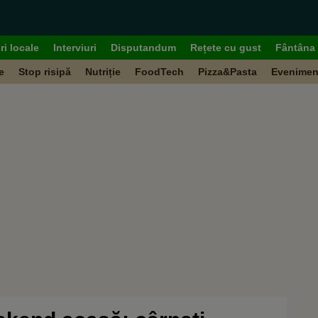
ri locale
Interviuri
Disputandum
Rețete cu gust
Fântâna 
e
Stop risipă
Nutriție
FoodTech
Pizza&Pasta
Evenimen