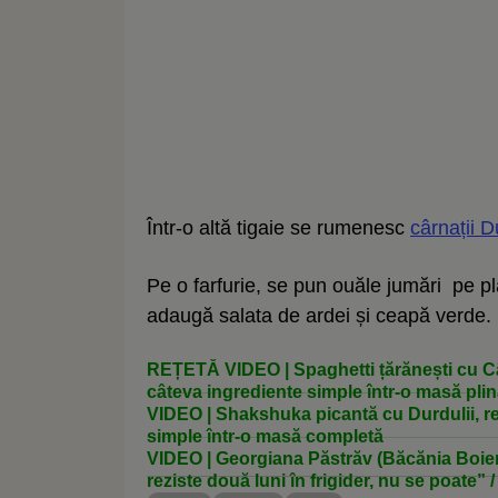
Într-o altă tigaie se rumenesc
cârnații Du
Pe o farfurie, se pun ouăle jumări pe pla
adaugă salata de ardei și ceapă verde. P
REȚETĂ VIDEO | Spaghetti țărănești cu Câr
câteva ingrediente simple într-o masă pli
VIDEO | Shakshuka picantă cu Durdulii, re
simple într-o masă completă
VIDEO | Georgiana Păstrăv (Băcănia Boier
reziste două luni în frigider, nu se poate”