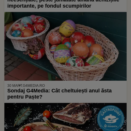
importante, pe fondul scumpirilor
30 MART.
G4MEDIA.RO
Sondaj G4Media: Cât cheltuiești anul ăsta
pentru Paște?