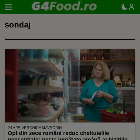
sondaj
24 APR.
VERONICA MAVRODIN
Opt din zece români reduc cheltuielile
neesențiale; peste jumătate amână achizițiile