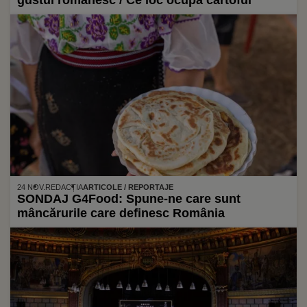
gustul românesc / Ce loc ocupă cartoful
24 NOV.
REDACȚIA
ARTICOLE / REPORTAJE
SONDAJ G4Food: Spune-ne care sunt
mâncărurile care definesc România