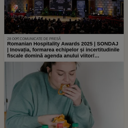
28 OCT.
COMUNICATE DE PRESĂ
Romanian Hospitality Awards 2025 | SONDAJ
| Inovația, formarea echipelor și incertitudinile
fiscale domină agenda anului viitor/
Profesioniștii din HoReCa anticipează
scăderea profitabilității în 2026/ Unul din doi
antreprenori și profesioniști se declară
preocupați de impactul fiscal al schimbărilor
legislative