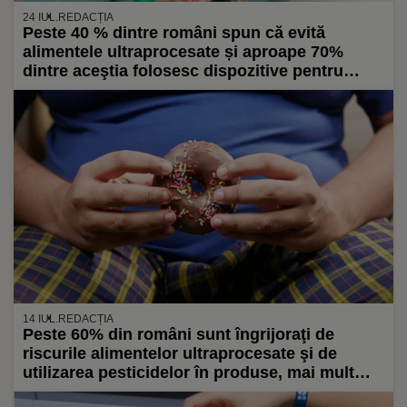
24 IUL.
REDACȚIA
Peste 40 % dintre români spun că evită
alimentele ultraprocesate și aproape 70%
dintre aceştia folosesc dispozitive pentru
monitorizarea sănătăţii (sondaj)
14 IUL.
REDACȚIA
Peste 60% din români sunt îngrijoraţi de
riscurile alimentelor ultraprocesate şi de
utilizarea pesticidelor în produse, mai mult
decât de costurile alimentelor (Sondaj)