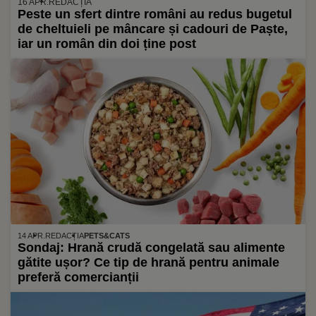
16 APR.
REDACȚIA
Peste un sfert dintre români au redus bugetul
de cheltuieli pe mâncare și cadouri de Paște,
iar un român din doi ține post
14 APR.
REDACȚIA
PETS&CATS
Sondaj: Hrană crudă congelată sau alimente
gătite ușor? Ce tip de hrană pentru animale
preferă comercianții