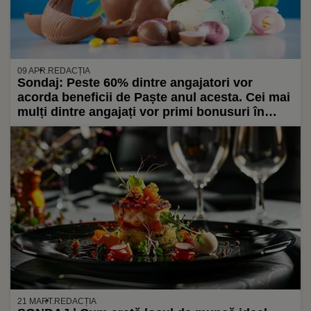
09 APR.
REDACȚIA
Sondaj: Peste 60% dintre angajatori vor
acorda beneficii de Paște anul acesta. Cei mai
mulți dintre angajați vor primi bonusuri în
bani, vouchere sau tichetele cadou și coșuri
cu produse specifice de sărbători
21 MART.
REDACȚIA