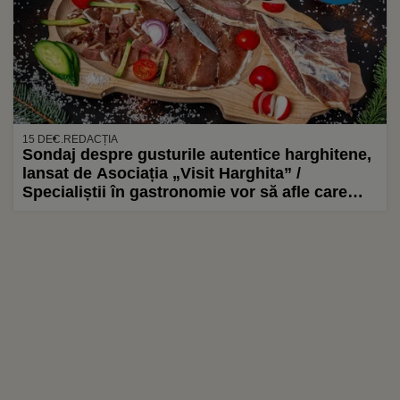
15 DEC.
REDACȚIA
Sondaj despre gusturile autentice harghitene,
lansat de Asociația „Visit Harghita” /
Specialiștii în gastronomie vor să afle care
sunt cele 12 preparate reprezentative ale
județului