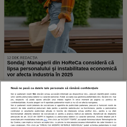
12 DEC.
REDACȚIA
Sondaj: Managerii din HoReCa consideră că
lipsa personalului şi instabilitatea economică
vor afecta industria în 2025
Nouă ne pasă ca datele tale personale să rămână confidențiale
Noi și partenerii noștri
961
stocăm și/sau accesăm informații pe dispozitivul dvs., precum identificatorii cookie
1
2
»
unici pentru prelucrarea datelor cu caracter personal. Puteți accepta sau gestiona preferințele dvs. făcând clic mai
jos, respectiv vă puteți opune utilizării unui interes legitim în orice moment pe pagina cu politica de
confidențialitate. Aceste alegeri vor fi raportate partenerilor noștri și nu vă vor afecta navigarea.
Noi si partenerii nostri (retelele de socializare si agentiile de publicitate partenere, precum si furnizorii nostri de
servicii de date analitice) prelucram date pentru a permite website-ului sa functioneze, pentru a personaliza
continutul si anunturile publicitare afisate in functie de interesele si/sau profilul dvs., pentru a va oferi
functionalitati aferente retelelor de socializare si pentru a analiza traficul pe website. Beneficiati de drepturile
prevazute de art. 15-22 din GDPR in legatura cu prelucrarea datelor cu caracter personal. Aceste drepturi pot fi
exercitate prin modalitatea indicata
aici
. Prin click pe “ACCEPT TOATE”, acceptati folosirea tuturor Tehnologiilor de
tip Cookie, care implica inclusiv acceptul dvs. cu privire la stocarea/accesarea informatiilor de catre Vendor-ii cu
care colaboram. Prin click pe “VREAU SA MODIFIC SETARILE INDIVIDUAL” puteti schimba preferintele in mod