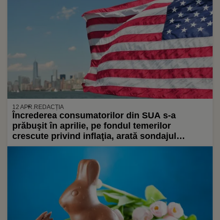
12 APR.
REDACȚIA
Încrederea consumatorilor din SUA s-a
prăbuşit în aprilie, pe fondul temerilor
crescute privind inflaţia, arată sondajul
Universităţii din Michigan: „Au trecut de la
anxioşi la îngroziţi”