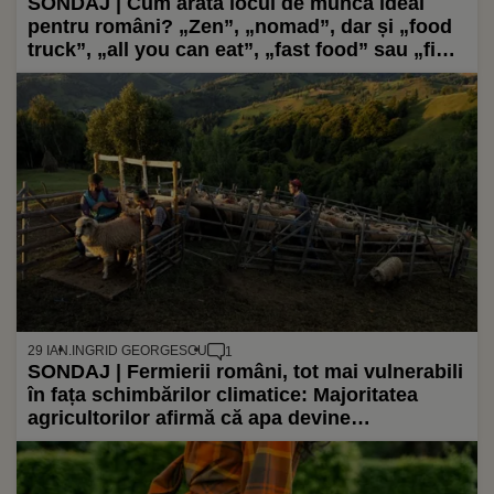
SONDAJ | Cum arată locul de muncă ideal
pentru români? „Zen”, „nomad”, dar și „food
truck”, „all you can eat”, „fast food” sau „fine
dining”
29 IAN.
INGRID GEORGESCU
1
SONDAJ | Fermierii români, tot mai vulnerabili
în fața schimbărilor climatice: Majoritatea
agricultorilor afirmă că apa devine
problematică, că numărul insectelor
polenizatoare este în descreștere, iar ploile au
devenit foarte acide și dăunătoare