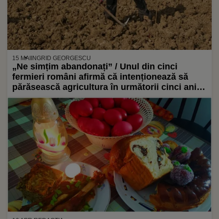
15 MAI
INGRID GEORGESCU
„Ne simțim abandonați” / Unul din cinci
fermieri români afirmă că intenționează să
părăsească agricultura în următorii cinci ani,
conform unui sondaj Ipsos