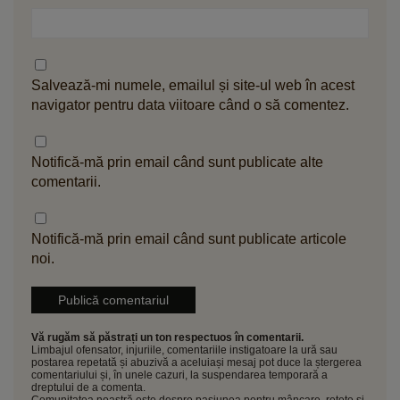
Salvează-mi numele, emailul și site-ul web în acest
navigator pentru data viitoare când o să comentez.
Notifică-mă prin email când sunt publicate alte
comentarii.
Notifică-mă prin email când sunt publicate articole
noi.
Vă rugăm să păstrați un ton respectuos în comentarii.
Limbajul ofensator, injuriile, comentariile instigatoare la ură sau
postarea repetată și abuzivă a aceluiași mesaj pot duce la ștergerea
comentariului și, în unele cazuri, la suspendarea temporară a
dreptului de a comenta.
Comunitatea noastră este despre pasiunea pentru mâncare, rețete și