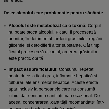
se refacă.
De ce alcoolul este problematic pentru sănătate
Alcoolul este metabolizat ca o toxină:
Corpul
nu poate stoca alcoolul. Ficatul îl procesează
prioritar, în detrimentul arderii grăsimilor, reglării
glicemiei și detoxifierii altor substanțe.
Cât timp
ficatul procesează alcoolul, arderea grăsimilor
este practic oprită
Impact asupra ficatului:
Consumul repetat
poate duce la ficat gras, inflamație hepatică și
tulburări ale enzimelor hepatice. Aceste efecte
apar inclusiv la persoanele care nu consumă
zilnic, dar consumă cantități mari ocazional. De
aceea, concentrarea „cantității recomandate” într-
un weekend este o practică nocivă