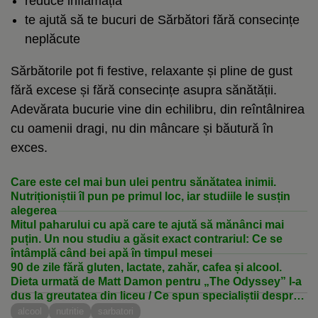
reduce inflamația
te ajută să te bucuri de Sărbători fără consecințe
neplăcute
Sărbătorile pot fi festive, relaxante și pline de gust
fără excese și fără consecințe asupra sănătății.
Adevărata bucurie vine din echilibru, din reîntâlnirea
cu oamenii dragi, nu din mâncare și băutură în
exces.
Care este cel mai bun ulei pentru sănătatea inimii.
Nutriționiștii îl pun pe primul loc, iar studiile le susțin
alegerea
Mitul paharului cu apă care te ajută să mănânci mai
puțin. Un nou studiu a găsit exact contrariul: Ce se
întâmplă când bei apă în timpul mesei
90 de zile fără gluten, lactate, zahăr, cafea și alcool.
Dieta urmată de Matt Damon pentru „The Odyssey” l-a
dus la greutatea din liceu / Ce spun specialiștii despre
curele de „curățare” a intestinului
alcool
nutritie
sarbatori