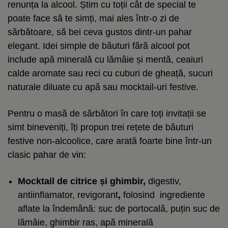
renunța la alcool. Știm cu toții cât de special te
poate face să te simți, mai ales într-o zi de
sărbătoare, să bei ceva gustos dintr-un pahar
elegant. Idei simple de băuturi fără alcool pot
include apă minerală cu lămâie și mentă, ceaiuri
calde aromate sau reci cu cuburi de gheață, sucuri
naturale diluate cu apă sau mocktail-uri festive.
Pentru o masă de sărbători în care toți invitații se
simt bineveniți, îți propun trei rețete de băuturi
festive non
‑
alcoolice, care arată foarte bine într-un
clasic pahar de vin:
Mocktail de citrice și ghimbir,
digestiv,
antiinflamator, revigorant
,
folosind
ingrediente
aflate la îndemână: suc de portocală, puțin suc de
lămâie, ghimbir ras, apă minerală