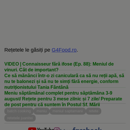
Rețetele le găsiți pe
G4Food.ro
.
VIDEO | Connaisseur fără ifose (Ep. 88): Meniul de
vinuri. Cât de important?
Ce să mănânci într-o zi caniculară ca să nu reții apă, să
nu te balonezi și să nu te simți fără energie, conform
nutriționistului Tania Fântână
Meniu săptămânal complet pentru săptămâna 3-9
august/ Rețete pentru 3 mese zilnic și 7 zile/ Preparate
de post pentru că suntem în Postul Sf. Mării
batch cooking
meniu
meniul saptamanii
retete
retetele juanitei