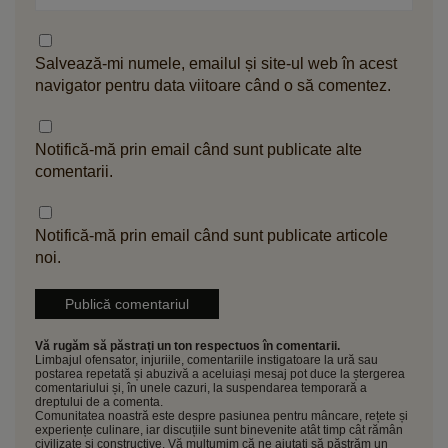
Salvează-mi numele, emailul și site-ul web în acest
navigator pentru data viitoare când o să comentez.
Notifică-mă prin email când sunt publicate alte
comentarii.
Notifică-mă prin email când sunt publicate articole
noi.
Vă rugăm să păstrați un ton respectuos în comentarii.
Limbajul ofensator, injuriile, comentariile instigatoare la ură sau
postarea repetată și abuzivă a aceluiași mesaj pot duce la ștergerea
comentariului și, în unele cazuri, la suspendarea temporară a
dreptului de a comenta.
Comunitatea noastră este despre pasiunea pentru mâncare, rețete și
experiențe culinare, iar discuțiile sunt binevenite atât timp cât rămân
civilizate și constructive. Vă mulțumim că ne ajutați să păstrăm un