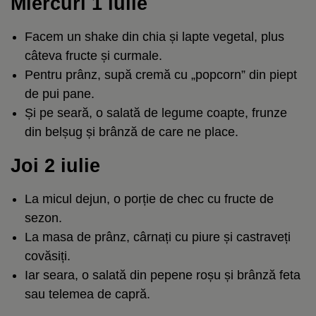
Miercuri 1 iulie
Facem un shake din chia și lapte vegetal, plus
câteva fructe și curmale.
Pentru prânz, supă cremă cu „popcorn” din piept
de pui pane.
Și pe seară, o salată de legume coapte, frunze
din belșug și brânză de care ne place.
Joi 2 iulie
La micul dejun, o porție de chec cu fructe de
sezon.
La masa de prânz, cârnați cu piure și castraveți
covăsiți.
Iar seara, o salată din pepene roșu și brânză feta
sau telemea de capră.