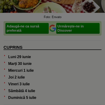
Foto: Envato
Adaugă-ne ca sursă
Urmărește-ne in
preferată
Discover
CUPRINS
Luni 29 iunie
Marți 30 iunie
Miercuri 1 iulie
Joi 2 iulie
Vineri 3 iulie
Sâmbătă 4 iulie
Duminică 5 iulie