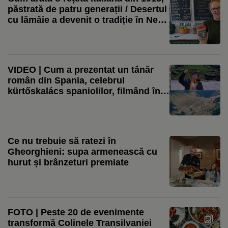
păstrată de patru generații / Desertul
cu lămâie a devenit o tradiție în New
Jersey
VIDEO | Cum a prezentat un tânăr
român din Spania, celebrul
kürtőskalács spaniolilor, filmând în
zăpadă pe Transfăgărășan.
„Mâncarea mea preferată”
Ce nu trebuie să ratezi în
Gheorghieni: supa armenească cu
hurut și brânzeturi premiate
FOTO | Peste 20 de evenimente
transformă Colinele Transilvaniei