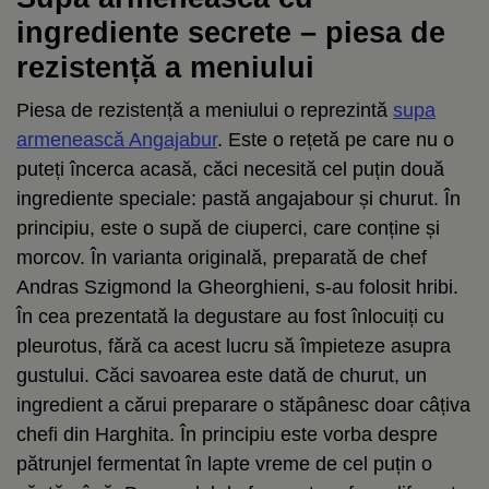
ingrediente secrete – piesa de
rezistență a meniului
Piesa de rezistență a meniului o reprezintă
supa
armenească Angajabur
. Este o rețetă pe care nu o
puteți încerca acasă, căci necesită cel puțin două
ingrediente speciale: pastă angajabour și churut. În
principiu, este o supă de ciuperci, care conține și
morcov. În varianta originală, preparată de chef
Andras Szigmond la Gheorghieni, s-au folosit hribi.
În cea prezentată la degustare au fost înlocuiți cu
pleurotus, fără ca acest lucru să împieteze asupra
gustului. Căci savoarea este dată de churut, un
ingredient a cărui preparare o stăpânesc doar câțiva
chefi din Harghita. În principiu este vorba despre
pătrunjel fermentat în lapte vreme de cel puțin o