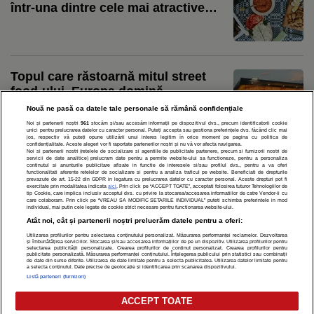
într-una dintre cele mai atractive
destinații ale lunii august. Brunch-
uri, festivaluri, competiții sportive și
concerte în sate istorice
Topul care răstoarnă mitul street
food-ului. Europa domină
clasamentul mondial
Nouă ne pasă ca datele tale personale să rămână confidențiale
Noi și partenerii noștri
961
stocăm și/sau accesăm informații pe dispozitivul dvs., precum identificatorii cookie
unici pentru prelucrarea datelor cu caracter personal. Puteți accepta sau gestiona preferințele dvs. făcând clic mai
jos, respectiv vă puteți opune utilizării unui interes legitim în orice moment pe pagina cu politica de
confidențialitate. Aceste alegeri vor fi raportate partenerilor noștri și nu vă vor afecta navigarea.
Noi si partenerii nostri (retelele de socializare si agentiile de publicitate partenere, precum si furnizorii nostri de
servicii de date analitice) prelucram date pentru a permite website-ului sa functioneze, pentru a personaliza
continutul si anunturile publicitare afisate in functie de interesele si/sau profilul dvs., pentru a va oferi
functionalitati aferente retelelor de socializare si pentru a analiza traficul pe website. Beneficiati de drepturile
prevazute de art. 15-22 din GDPR in legatura cu prelucrarea datelor cu caracter personal. Aceste drepturi pot fi
exercitate prin modalitatea indicata
aici
. Prin click pe “ACCEPT TOATE”, acceptati folosirea tuturor Tehnologiilor de
tip Cookie, care implica inclusiv acceptul dvs. cu privire la stocarea/accesarea informatiilor de catre Vendor-ii cu
care colaboram. Prin click pe “VREAU SA MODIFIC SETARILE INDIVIDUAL” puteti schimba preferintele in mod
individual, mai putin cele legate de cookie strict necesare pentru functionarea website-ului.
POLITICĂ DE CONFIDENȚIALITATE
DESPRE NOI
MODIFICĂ PREFERINȚE COOKIES
Atât noi, cât și partenerii noștri prelucrăm datele pentru a oferi:
Modifică Setările Cookie
Utilizarea profilurilor pentru selectarea conținutului personalizat. Măsurarea performanței reclamelor. Dezvoltarea
și îmbunătățirea serviciilor. Stocarea și/sau accesarea informațiilor de pe un dispozitiv. Utilizarea profilurilor pentru
selectarea publicității personalizate. Crearea profilurilor de conținut personalizat. Crearea profilurilor pentru
publicitate personalizată. Măsurarea performanței conținutului. Înțelegerea publicului prin statistici sau combinații
de date din surse diferite. Utilizarea de date limitate pentru a selecta publicitatea. Utilizarea datelor limitate pentru
a selecta conținutul. Date precise de geolocație și identificarea prin scanarea dispozitivului.
copyright © 2026
Listă parteneri (furnizori)
Citarea se poate face în limita a 250 de semne. Nici o instituţie sau persoană (site-
uri, instituţii mass-media, firme de monitorizare) nu poate reproduce integral
ACCEPT TOATE
scrierile publicistice purtătoare de Drepturi de Autor.
Decizia ONJN nr. 1598/16.09.2021. Jocurile de noroc sunt interzise minorilor.