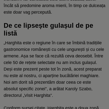
încât să predomine aroma mierii, în timp ce dulceața
este doar vag percepută.
De ce lipsește gulașul de pe
listă
„Harghita este o regiune în care se îmbină tradițiile
gastronomice românești cu cele ungurești și cu cele
armene. Așa se face că rezultă ceva deosebit. Între
cele 50 de rețete selectate nu am inclus gulașul.
Deși este prezent peste tot în zonă, acest preparat
nu este al nostru, ci aparține bucătăriei maghiare.
Noi am dorit să prezentăm doar ceea ce este
absolut specific zonei”, a arătat Karoly Szabo,
directorul „Visit Harghita”.
Conform sursei citate, Harghita este a doua zonă