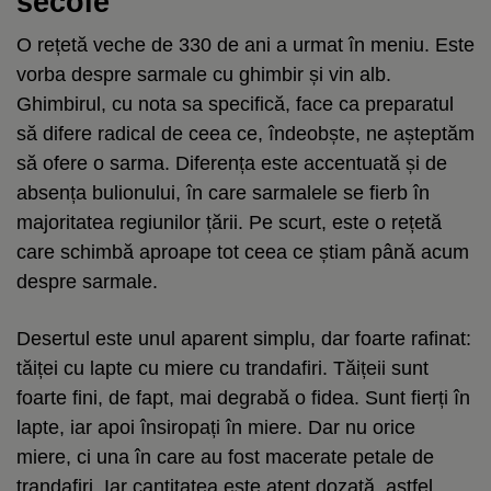
secole
O rețetă veche de 330 de ani a urmat în meniu. Este
vorba despre sarmale cu ghimbir și vin alb.
Ghimbirul, cu nota sa specifică, face ca preparatul
să difere radical de ceea ce, îndeobște, ne așteptăm
să ofere o sarma. Diferența este accentuată și de
absența bulionului, în care sarmalele se fierb în
majoritatea regiunilor țării. Pe scurt, este o rețetă
care schimbă aproape tot ceea ce știam până acum
despre sarmale.
Desertul este unul aparent simplu, dar foarte rafinat:
tăiței cu lapte cu miere cu trandafiri. Tăițeii sunt
foarte fini, de fapt, mai degrabă o fidea. Sunt fierți în
lapte, iar apoi însiropați în miere. Dar nu orice
miere, ci una în care au fost macerate petale de
trandafiri. Iar cantitatea este atent dozată, astfel