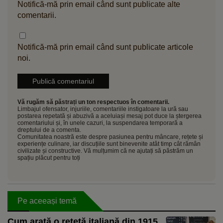
Notifică-mă prin email când sunt publicate alte
comentarii.
Notifică-mă prin email când sunt publicate articole
noi.
Vă rugăm să păstrați un ton respectuos în comentarii.
Limbajul ofensator, injuriile, comentariile instigatoare la ură sau
postarea repetată și abuzivă a aceluiași mesaj pot duce la ștergerea
comentariului și, în unele cazuri, la suspendarea temporară a
dreptului de a comenta.
Comunitatea noastră este despre pasiunea pentru mâncare, rețete și
experiențe culinare, iar discuțiile sunt binevenite atât timp cât rămân
civilizate și constructive. Vă mulțumim că ne ajutați să păstrăm un
spațiu plăcut pentru toți
Pe aceeași temă
Cum arată o rețetă italiană din 1915,