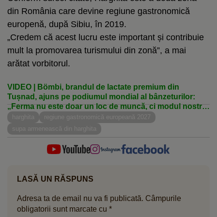
din România care devine regiune gastronomică
europenă, după Sibiu, în 2019.
„Credem că acest lucru este important și contribuie
mult la promovarea turismului din zonă”, a mai
arătat vorbitorul.
VIDEO | Bömbi, brandul de lactate premium din
Tușnad, ajuns pe podiumul mondial al bânzeturilor:
„Ferma nu este doar un loc de muncă, ci modul nostru
de viață”
harghita
regiune gastronomică europeană 2027
supa armenească din harghita
LASĂ UN RĂSPUNS
Adresa ta de email nu va fi publicată.
Câmpurile
obligatorii sunt marcate cu
*