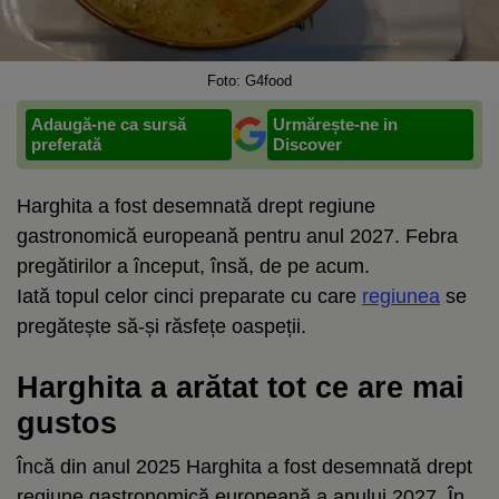
Foto: G4food
Adaugă-ne ca sursă
Urmărește-ne in
preferată
Discover
Harghita a fost desemnată drept regiune
gastronomică europeană pentru anul 2027. Febra
pregătirilor a început, însă, de pe acum.
Iată topul celor cinci preparate cu care
regiunea
se
pregătește să-și răsfețe oaspeții.
Harghita a arătat tot ce are mai
gustos
Încă din anul 2025 Harghita a fost desemnată drept
regiune gastronomică europeană a anului 2027. În