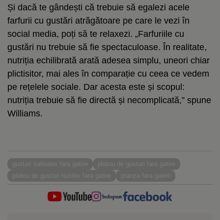
Și dacă te gândești că trebuie să egalezi acele
farfurii cu gustări atrăgătoare pe care le vezi în
social media, poți să te relaxezi. „Farfuriile cu
gustări nu trebuie să fie spectaculoase. În realitate,
nutriția echilibrată arată adesea simplu, uneori chiar
plictisitor, mai ales în comparație cu ceea ce vedem
pe rețelele sociale. Dar acesta este și scopul:
nutriția trebuie să fie directă și necomplicată,” spune
Williams.
gustari satioase fara gatire
platou de gustari fara gatire
platou de gustari nutritiv fara gatire
pranza fara gatire