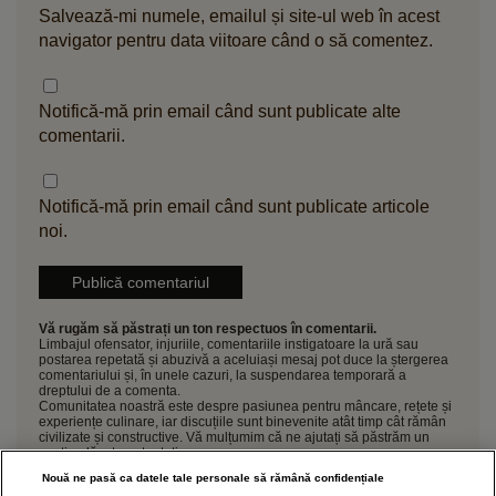
Salvează-mi numele, emailul și site-ul web în acest
navigator pentru data viitoare când o să comentez.
Notifică-mă prin email când sunt publicate alte
comentarii.
Notifică-mă prin email când sunt publicate articole
noi.
Vă rugăm să păstrați un ton respectuos în comentarii.
Limbajul ofensator, injuriile, comentariile instigatoare la ură sau
postarea repetată și abuzivă a aceluiași mesaj pot duce la ștergerea
comentariului și, în unele cazuri, la suspendarea temporară a
dreptului de a comenta.
Comunitatea noastră este despre pasiunea pentru mâncare, rețete și
experiențe culinare, iar discuțiile sunt binevenite atât timp cât rămân
civilizate și constructive. Vă mulțumim că ne ajutați să păstrăm un
spațiu plăcut pentru toți
Nouă ne pasă ca datele tale personale să rămână confidențiale