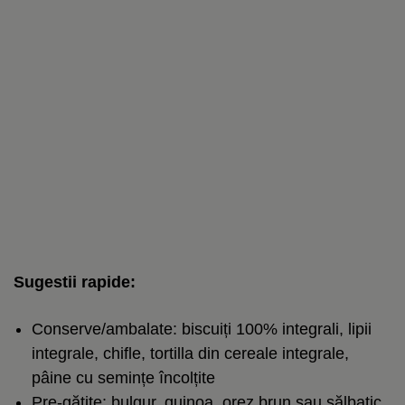
Sugestii rapide:
Conserve/ambalate: biscuiți 100% integrali, lipii
integrale, chifle, tortilla din cereale integrale,
pâine cu semințe încolțite
Pre-gătite: bulgur,
quinoa
, orez brun sau sălbatic,