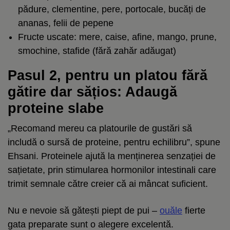
pădure, clementine, pere, portocale, bucăți de
ananas, felii de pepene
Fructe uscate: mere, caise, afine, mango, prune,
smochine, stafide (fără zahăr adăugat)
Pasul 2, pentru un platou fără
gătire dar sățios: Adaugă
proteine slabe
„Recomand mereu ca platourile de gustări să
includă o sursă de proteine, pentru echilibru”, spune
Ehsani. Proteinele ajută la menținerea senzației de
sațietate, prin stimularea hormonilor intestinali care
trimit semnale către creier că ai mâncat suficient.
Nu e nevoie să gătești piept de pui –
ouăle
fierte
gata preparate sunt o alegere excelentă.