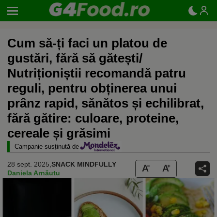
Cum să-ți faci un platou de
gustări, fără să gătești/
Nutriționiștii recomandă patru
reguli, pentru obținerea unui
prânz rapid, sănătos și echilibrat,
fără gătire: culoare, proteine,
cereale și grăsimi
Campanie susținută de
28 sept. 2025,
SNACK MINDFULLY
Daniela Arnăutu