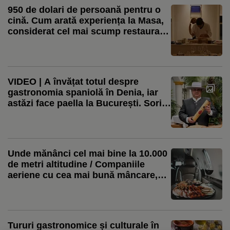
950 de dolari de persoană pentru o
cină. Cum arată experiența la Masa,
considerat cel mai scump restaurant
din America / Meniul are 26 de
preparate
VIDEO | A învățat totul despre
gastronomia spaniolă în Denia, iar
astăzi face paella la București. Sorin
Barbu (Casa España): Urmăresc
videoclipuri cu tineri români de
acolo care gătesc spaniol, dar care
reușesc să introducă și rețete
Unde mănânci cel mai bine la 10.000
românești, arătând spaniolilor ce
de metri altitudine / Companiile
gătea bunica sau mama în România
aeriene cu cea mai bună mâncare,
cafea și vin
Tururi gastronomice și culturale în