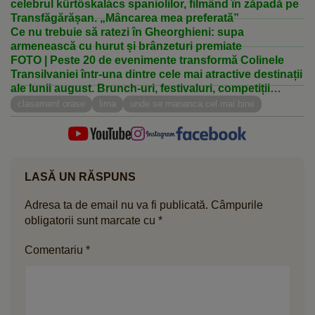
celebrul kürtőskalács spaniolilor, filmând în zăpadă pe
Transfăgărășan. „Mâncarea mea preferată”
Ce nu trebuie să ratezi în Gheorghieni: supa
armenească cu hurut și brânzeturi premiate
FOTO | Peste 20 de evenimente transformă Colinele
Transilvaniei într-una dintre cele mai atractive destinații
ale lunii august. Brunch-uri, festivaluri, competiții
sportive și concerte în sate istorice
clasament orase
lima
unde se mananca cel mai bine
LASĂ UN RĂSPUNS
Adresa ta de email nu va fi publicată.
Câmpurile
obligatorii sunt marcate cu
*
Comentariu
*