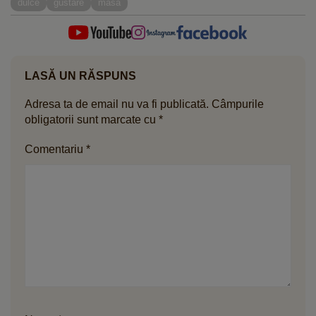
nutriționistului Tania Fântână
dulce
gustare
masa
LASĂ UN RĂSPUNS
Adresa ta de email nu va fi publicată.
Câmpurile
obligatorii sunt marcate cu
*
Comentariu
*