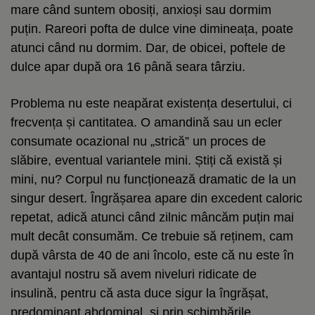
mare când suntem obosiți, anxioși sau dormim
puțin. Rareori pofta de dulce vine dimineața, poate
atunci când nu dormim. Dar, de obicei, poftele de
dulce apar după ora 16 până seara târziu.
Problema nu este neapărat existența desertului, ci
frecvența și cantitatea. O amandină sau un ecler
consumate ocazional nu „strică” un proces de
slăbire, eventual variantele mini. Știți că există și
mini, nu? Corpul nu funcționează dramatic de la un
singur desert. Îngrășarea apare din excedent caloric
repetat, adică atunci când zilnic mâncăm puțin mai
mult decât consumăm. Ce trebuie să reținem, cam
după vârsta de 40 de ani încolo, este că nu este în
avantajul nostru să avem niveluri ridicate de
insulină, pentru că asta duce sigur la îngrășat,
predominant abdominal, și prin schimbările