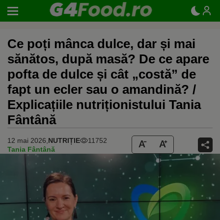
Ce poți mânca dulce, dar și mai
sănătos, după masă? De ce apare
pofta de dulce și cât „costă” de
fapt un ecler sau o amandină? /
Explicațiile nutriționistului Tania
Fântână
12 mai 2026,
NUTRIȚIE
11752
Tania Fântână