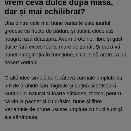
vrem ceva dulce după masă,
dar și mai echilibrat?
Una dintre cele mai bune variante este iaurtul
grecesc cu fructe de pădure și puțină ciocolată
neagră rasă deasupra. Avem proteine, fibre și gust
dulce fără exces foarte mare de zahăr. Și dacă vă
puneți imaginația în funcțiune, chiar o să arate ca un
desert veritabil.
O altă idee simplă sunt câteva curmale umplute cu
unt de arahide sau migdale și puțină scorțișoară.
Sunt dulci natural și foarte sățioase, tocmai pentru
că vin la pachet și cu grăsimi bune și fibre.
Variantele de prune uscate umplute cu nuci sunt și
ele sănătoase.