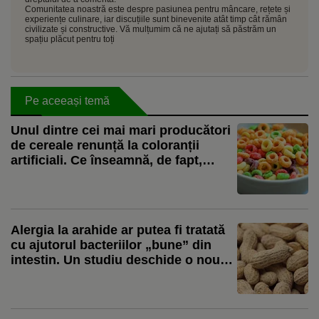
Comunitatea noastră este despre pasiunea pentru mâncare, rețete și
experiențe culinare, iar discuțiile sunt binevenite atât timp cât rămân
civilizate și constructive. Vă mulțumim că ne ajutați să păstrăm un
spațiu plăcut pentru toți
Pe aceeași temă
Unul dintre cei mai mari producători
de cereale renunță la coloranții
artificiali. Ce înseamnă, de fapt,
schimbarea pentru consumatori
Alergia la arahide ar putea fi tratată
cu ajutorul bacteriilor „bune” din
intestin. Un studiu deschide o nouă
direcție de cercetare