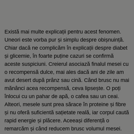
Există mai multe explicații pentru acest fenomen.
Uneori este vorba pur și simplu despre obișnuință.
Chiar dacă ne complicăm în explicații despre diabet
și glicemie, în foarte puține cazuri se confirmă
aceste suspiciuni. Creierul asociază finalul mesei cu
o recompensă dulce, mai ales dacă ani de zile am
avut desert după prânz sau cină. Când brusc nu mai
mănânci acea recompensă, ceva lipsește. O poți
înlocui cu un pahar de apă, o cafea sau un ceai.
Alteori, mesele sunt prea sărace în proteine și fibre
și nu oferă suficientă sațietate reală, iar corpul caută
rapid energie și plăcere. Aceeași diferență o
remarcăm și când reducem brusc volumul mesei.