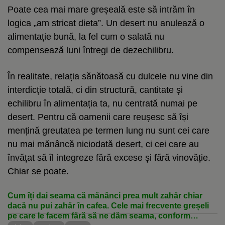
Poate cea mai mare greșeală este să intrăm în
logica „am stricat dieta”. Un desert nu anulează o
alimentație bună, la fel cum o salată nu
compensează luni întregi de dezechilibru.
În realitate, relația sănătoasă cu dulcele nu vine din
interdicție totală, ci din structură, cantitate și
echilibru în alimentația ta, nu centrată numai pe
desert. Pentru că oamenii care reușesc să își
mențină greutatea pe termen lung nu sunt cei care
nu mai mănâncă niciodată desert, ci cei care au
învățat să îl integreze fără excese și fără vinovăție.
Chiar se poate.
Cum îți dai seama că mănânci prea mult zahăr chiar
dacă nu pui zahăr în cafea. Cele mai frecvente greșeli
pe care le facem fără să ne dăm seama, conform