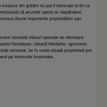
invazive din grădini nu pot fi eliminate la fel ca
 avertizează că anumite specii se răspândesc
provoca daune importante proprietăților sau
 frecvent necesită măsuri speciale de eliminare:
lsamul himalayan, citează Mediafax. Ignorarea
nțe serioase, iar în unele situații proprietarii pot
cii pe terenurile învecinate.