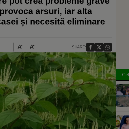
are pot crea probleme grave
provoca arsuri, iar alta
casei și necesită eliminare
SHARE:
Cel