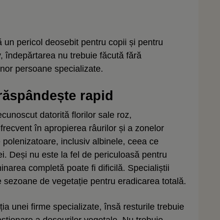
ă un pericol deosebit pentru copii și pentru
 îndepărtarea nu trebuie făcută fără
unor persoane specializate.
răspândește rapid
noscut datorită florilor sale roz,
recvent în apropierea râurilor și a zonelor
polenizatoare, inclusiv albinele, ceea ce
ei. Deși nu este la fel de periculoasă pentru
rea completă poate fi dificilă. Specialiștii
 sezoane de vegetație pentru eradicarea totală.
ia unei firme specializate, însă resturile trebuie
estionare a deșeurilor vegetale. Nu trebuie