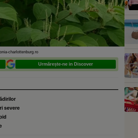
nia-charlottenburg.ro
Urmărește-ne in Discover
ădirilor
i severe
pid
e