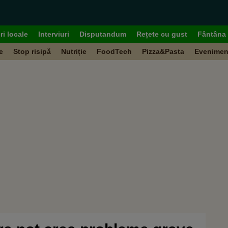
ri locale
Interviuri
Disputandum
Rețete cu gust
Fântâna 
e
Stop risipă
Nutriție
FoodTech
Pizza&Pasta
Evenimen