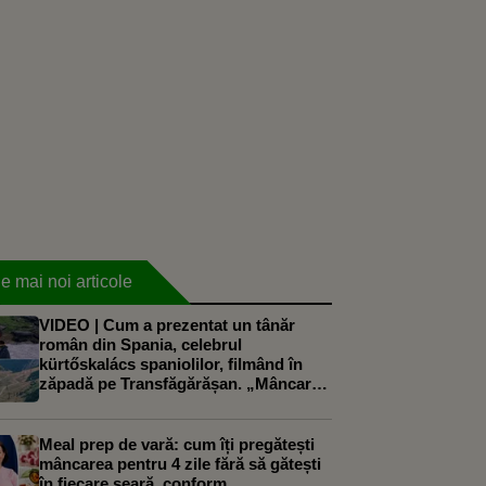
e mai noi articole
VIDEO | Cum a prezentat un tânăr
român din Spania, celebrul
kürtőskalács spaniolilor, filmând în
zăpadă pe Transfăgărășan. „Mâncarea
mea preferată”
Meal prep de vară: cum îți pregătești
mâncarea pentru 4 zile fără să gătești
în fiecare seară, conform