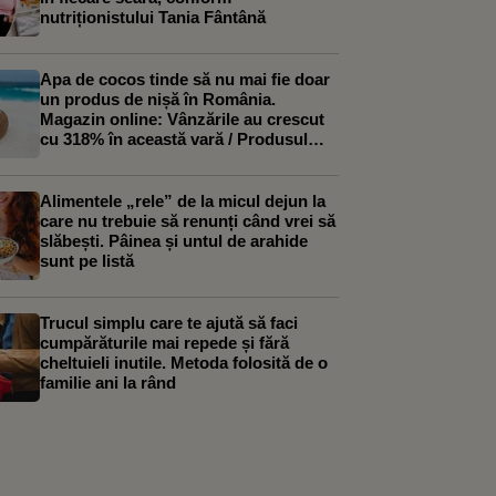
nutriționistului Tania Fântână
Apa de cocos tinde să nu mai fie doar
un produs de nișă în România.
Magazin online: Vânzările au crescut
cu 318% în această vară / Produsul
începe să fie folosit și în deserturile
artizanale
Alimentele „rele” de la micul dejun la
care nu trebuie să renunți când vrei să
slăbești. Pâinea și untul de arahide
sunt pe listă
Trucul simplu care te ajută să faci
cumpărăturile mai repede și fără
cheltuieli inutile. Metoda folosită de o
familie ani la rând