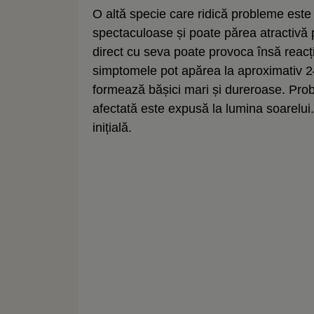
O altă specie care ridică probleme este
spectaculoase și poate părea atractivă p
direct cu seva poate provoca însă reacții s
simptomele pot apărea la aproximativ 24
formează bășici mari și dureroase. Pro
afectată este expusă la lumina soarelui
inițială.