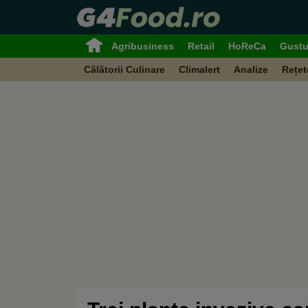
Agribusiness
Retail
HoReCa
Gustu
Călătorii Culinare
Climalert
Analize
Rețet