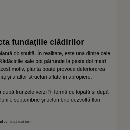
a fundațiile clădirilor
antă obișnuită. În realitate, este una dintre cele
 Rădăcinile sale pot pătrunde la peste doi metri
acest motiv, planta poate provoca deteriorarea
naj și a altor structuri aflate în apropiere.
ă după frunzele verzi în formă de lopată și după
unile septembrie și octombrie dezvoltă flori
lul continuă mai jos -