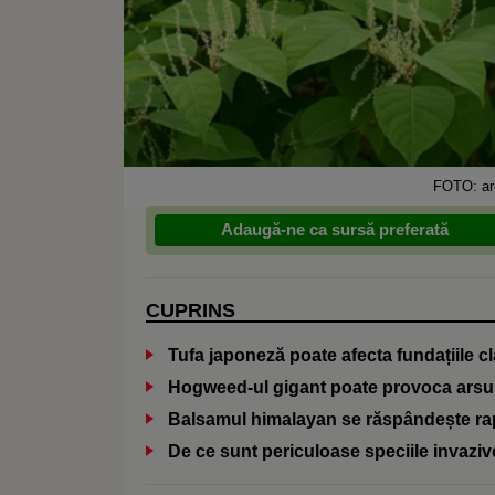
FOTO: aro
Adaugă-ne ca sursă preferată
CUPRINS
Tufa japoneză poate afecta fundațiile cl
Hogweed-ul gigant poate provoca arsur
Balsamul himalayan se răspândește ra
De ce sunt periculoase speciile invaziv