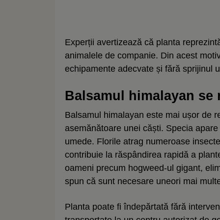
Experții avertizează că planta reprezint
animalele de companie. Din acest motiv,
echipamente adecvate și fără sprijinul 
Balsamul himalayan se 
Balsamul himalayan este mai ușor de recu
asemănătoare unei căști. Specia apare f
umede. Florile atrag numeroase insecte 
contribuie la răspândirea rapidă a plant
oameni precum hogweed-ul gigant, elimina
spun că sunt necesare uneori mai multe
Planta poate fi îndepărtată fără intervenț
transportate la un centru autorizat de g