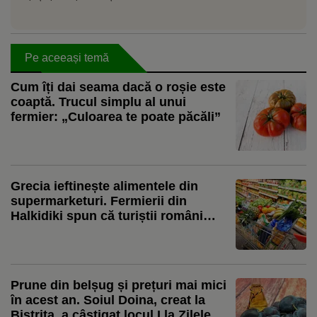
Pe aceeași temă
Cum îți dai seama dacă o roșie este
coaptă. Trucul simplu al unui
fermier: „Culoarea te poate păcăli”
Grecia ieftinește alimentele din
supermarketuri. Fermierii din
Halkidiki spun că turiștii români
cumpără mult ulei de măsline
Prune din belșug și prețuri mai mici
în acest an. Soiul Doina, creat la
Bistrița, a câștigat locul I la Zilele