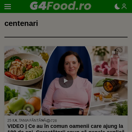
centenari
25 IUL.
TANIA FÂNTÂNĂ
728
VIDEO | Ce au în comun oamenii care ajung la