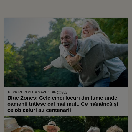
16 MAI
VERONICA MAVRODIN
552
Blue Zones: Cele cinci locuri din lume unde
oamenii trăiesc cel mai mult. Ce mănâncă și
ce obiceiuri au centenarii