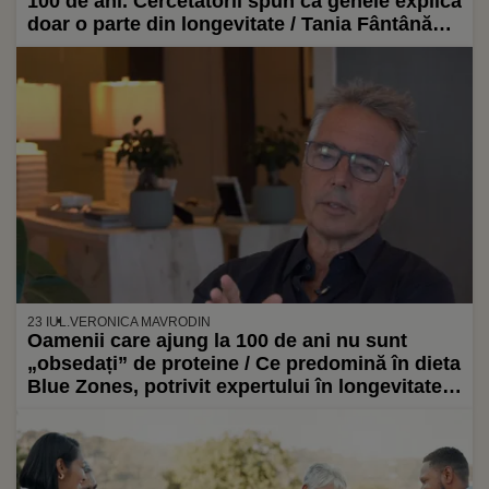
100 de ani. Cercetătorii spun că genele explică
doar o parte din longevitate / Tania Fântână
(nutriționist): „Se opresc din mâncat înainte
să fie complet sătui”
23 IUL.
VERONICA MAVRODIN
Oamenii care ajung la 100 de ani nu sunt
„obsedați” de proteine / Ce predomină în dieta
Blue Zones, potrivit expertului în longevitate
Dan Buettner