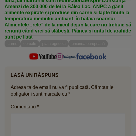
lună, iar mărfurile sunt redirecționate spre Constanța
Amenzi de 300.000 de lei la Bâlea Lac. ANPC a găsit
alimente expirate și produse din carne și lapte ținute la
temperatura mediului ambiant, în bătaia soarelui
Alimentele „rele” de la micul dejun la care nu trebuie să
renunți când vrei să slăbești. Pâinea și untul de arahide
sunt pe listă
carne
cereale
piata agricola
uniunea europeană
LASĂ UN RĂSPUNS
Adresa ta de email nu va fi publicată.
Câmpurile
obligatorii sunt marcate cu
*
Comentariu
*