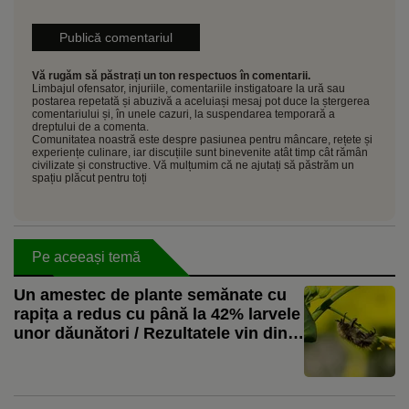
Vă rugăm să păstrați un ton respectuos în comentarii.
Limbajul ofensator, injuriile, comentariile instigatoare la ură sau
postarea repetată și abuzivă a aceluiași mesaj pot duce la ștergerea
comentariului și, în unele cazuri, la suspendarea temporară a
dreptului de a comenta.
Comunitatea noastră este despre pasiunea pentru mâncare, rețete și
experiențe culinare, iar discuțiile sunt binevenite atât timp cât rămân
civilizate și constructive. Vă mulțumim că ne ajutați să păstrăm un
spațiu plăcut pentru toți
Pe aceeași temă
Un amestec de plante semănate cu
rapița a redus cu până la 42% larvele
unor dăunători / Rezultatele vin din
testări făcute în Franța și Germania