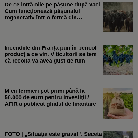
De ce intră oile pe pășune după vaci.
Cum funcționează pășunatul
regenerativ într-o fermă din
România: „Le mutăm pe măsură ce
termină iarba”
Incendiile din Franța pun în pericol
producția de vin. Viticultorii se tem
că recolta va avea gust de fum
Micii fermieri pot primi până la
50.000 de euro pentru investiții /
AFIR a publicat ghidul de finanțare
FOTO | „Situația este gravă!”. Seceta