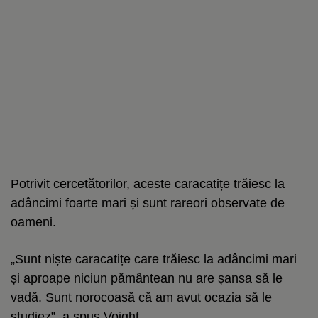
Potrivit cercetătorilor, aceste caracatițe trăiesc la
adâncimi foarte mari și sunt rareori observate de
oameni.
„Sunt niște caracatițe care trăiesc la adâncimi mari
și aproape niciun pământean nu are șansa să le
vadă. Sunt norocoasă că am avut ocazia să le
studiez”, a spus Voight.