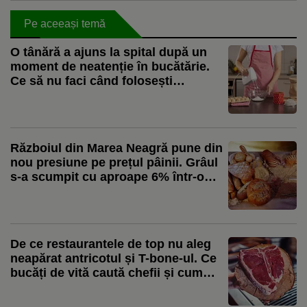
Pe aceeași temă
O tânără a ajuns la spital după un
moment de neatenție în bucătărie.
Ce să nu faci când folosești
aparatele electrocasnice
Războiul din Marea Neagră pune din
nou presiune pe prețul pâinii. Grâul
s-a scumpit cu aproape 6% într-o
lună, iar mărfurile sunt redirecționate
spre Constanța
De ce restaurantele de top nu aleg
neapărat antricotul și T-bone-ul. Ce
bucăți de vită caută chefii și cum
transformă pieptul sau obrajii în
preparate spectaculoase. Ștefan