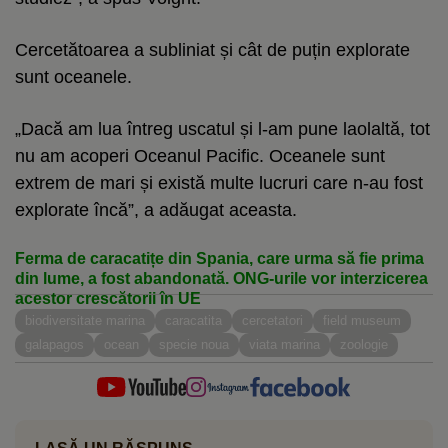
Cercetătoarea a subliniat și cât de puțin explorate
sunt oceanele.
„Dacă am lua întreg uscatul și l-am pune laolaltă, tot
nu am acoperi Oceanul Pacific. Oceanele sunt
extrem de mari și există multe lucruri care n-au fost
explorate încă”, a adăugat aceasta.
Ferma de caracatițe din Spania, care urma să fie prima
din lume, a fost abandonată. ONG-urile vor interzicerea
acestor crescătorii în UE
biodiversitate marina
caracatita
cercetatori
field museum
galapagos
ocean
specie noua
viata marina
zoologie