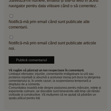
Salvează-mi numele, emailul și site-ul web în acest
navigator pentru data viitoare când o să comentez.
Notifică-mă prin email când sunt publicate alte
comentarii.
Notifică-mă prin email când sunt publicate articole
noi.
Vă rugăm să păstrați un ton respectuos în comentarii.
Limbajul ofensator, injuriile, comentariile instigatoare la ură sau
postarea repetată și abuzivă a aceluiași mesaj pot duce la ștergerea
comentariului și, în unele cazuri, la suspendarea temporară a
dreptului de a comenta.
Comunitatea noastră este despre pasiunea pentru mâncare, rețete și
experiențe culinare, iar discuțiile sunt binevenite atât timp cât rămân
civilizate și constructive. Vă mulțumim că ne ajutați să păstrăm un
spațiu plăcut pentru toți