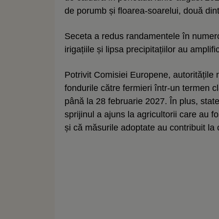
de porumb și floarea-soarelui, două dintr
Seceta a redus randamentele în numeroas
irigațiile și lipsa precipitațiilor au ampl
Potrivit Comisiei Europene, autoritățile 
fondurile către fermieri într-un termen cla
până la 28 februarie 2027. În plus, sta
sprijinul a ajuns la agricultorii care au
și că măsurile adoptate au contribuit l