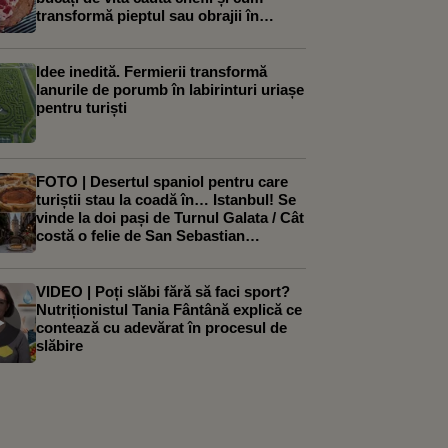
transformă pieptul sau obrajii în
preparate spectaculoase. Ștefan
Bărbulescu: „Cei care sunt de top
preferă provocarea asta”
Idee inedită. Fermierii transformă
lanurile de porumb în labirinturi uriașe
pentru turiști
FOTO | Desertul spaniol pentru care
turiștii stau la coadă în… Istanbul! Se
vinde la doi pași de Turnul Galata / Cât
costă o felie de San Sebastian
Cheesecake
VIDEO | Poți slăbi fără să faci sport?
Nutriționistul Tania Fântână explică ce
contează cu adevărat în procesul de
slăbire