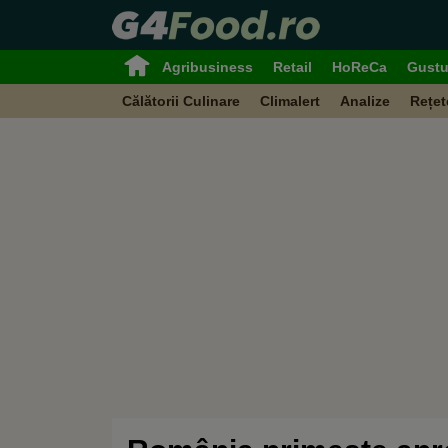
Agribusiness
Retail
HoReCa
Gustu
Călătorii Culinare
Climalert
Analize
Rețet