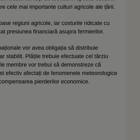
e cele mai importante culturi agricole ale țării.
e regiuni agricole, iar costurile ridicate cu
ificat presiunea financiară asupra fermierilor.
naționale vor avea obligația să distribuie
r stabilit. Plățile trebuie efectuate cel târziu
tele membre vor trebui să demonstreze că
 fost efectiv afectați de fenomenele meteorologice
a compensarea pierderilor economice.