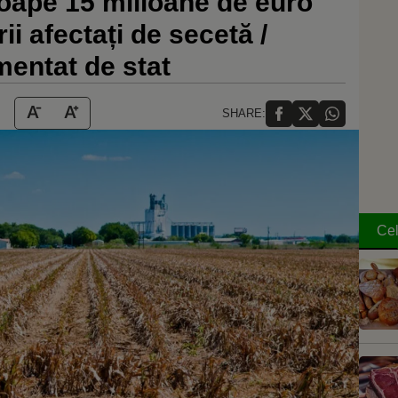
oape 15 milioane de euro
ii afectați de secetă /
imentat de stat
SHARE:
Cel