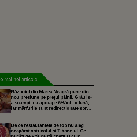
e mai noi articole
Războiul din Marea Neagră pune din
nou presiune pe prețul pâinii. Grâul s-
a scumpit cu aproape 6% într-o lună,
iar mărfurile sunt redirecționate spre
Constanța
De ce restaurantele de top nu aleg
neapărat antricotul și T-bone-ul. Ce
bucăți de vită caută chefii și cum