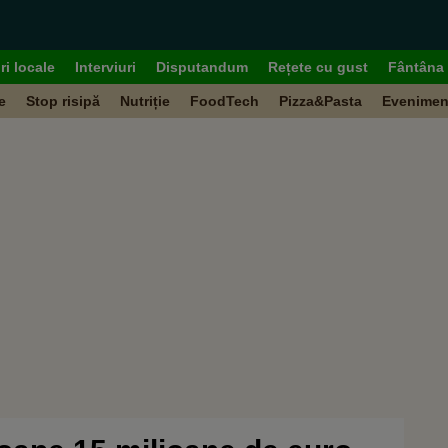
ri locale
Interviuri
Disputandum
Rețete cu gust
Fântâna 
e
Stop risipă
Nutriție
FoodTech
Pizza&Pasta
Evenimen