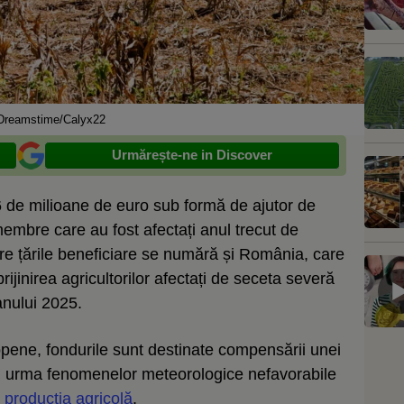
reamstime/Calyx22
Urmărește-ne in Discover
de milioane de euro sub formă de ajutor de
membre care au fost afectați anul trecut de
e țările beneficiare se numără și România, care
ijinirea agricultorilor afectați de seceta severă
anului 2025.
opene, fondurile sunt destinate compensării unei
i în urma fenomenelor meteorologice nefavorabile
 producția agricolă
.