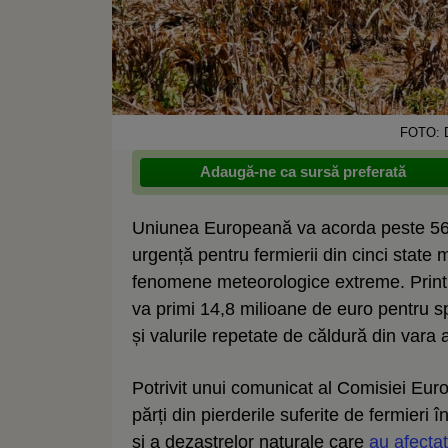
FOTO: D
Adaugă-ne ca sursă preferată
Uniunea Europeană va acorda peste 56 
urgență pentru fermierii din cinci state 
fenomene meteorologice extreme. Printr
va primi 14,8 milioane de euro pentru spr
și valurile repetate de căldură din vara 
Potrivit unui comunicat al Comisiei Eur
părți din pierderile suferite de fermier
și a dezastrelor naturale care
au afectat