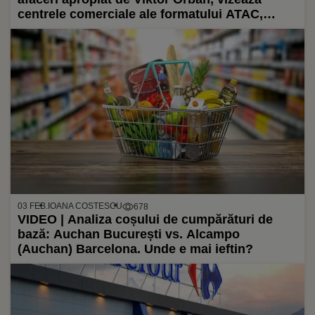
centrele comerciale ale formatului ATAC,
lansat de Auchan în România
03 FEB.
IOANA COSTESCU
678
VIDEO | Analiza coșului de cumpărături de
bază: Auchan București vs. Alcampo
(Auchan) Barcelona. Unde e mai ieftin?