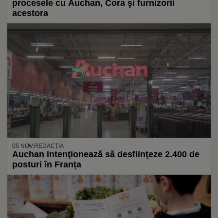
procesele cu Auchan, Cora şi furnizorii
acestora
05 NOV.
REDACȚIA
Auchan intenţionează să desfiinţeze 2.400 de
posturi în Franţa