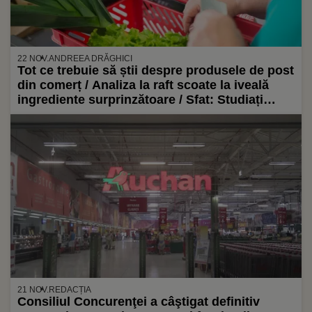
22 NOV.
ANDREEA DRĂGHICI
Tot ce trebuie să știi despre produsele de post
din comerț / Analiza la raft scoate la iveală
ingrediente surprinzătoare / Sfat: Studiați
etichetele cu atenție
21 NOV.
REDACȚIA
Consiliul Concurenţei a câştigat definitiv