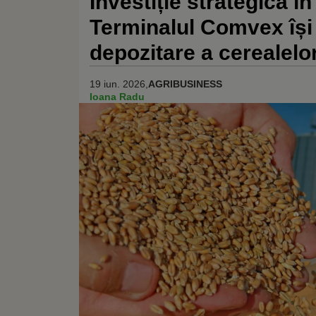
Investiție strategică î
Terminalul Comvex își
depozitare a cerealelo
19 iun. 2026,
AGRIBUSINESS
Ioana Radu