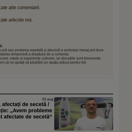
ate alte comentarii.
ate articole noi.
i.
 la ură sau postarea repetată și abuzivă a aceluiași mesaj pot duce
pendarea temporară a dreptului de a comenta.
e, rețete și experiențe culinare, iar discuțiile sunt binevenite
mim că ne ajutați să păstrăm un spațiu plăcut pentru toți
05 aug.
 afectați de secetă /
ație: „Avem probleme
st afectate de secetă”