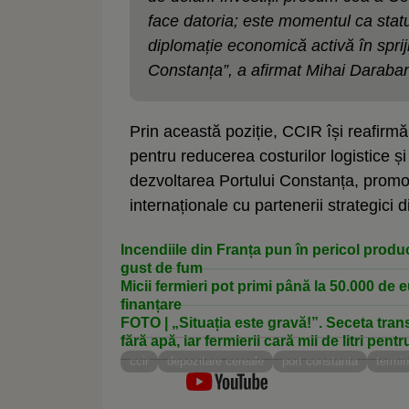
face datoria; este momentul ca statul
diplomație economică activă în spriji
Constanța”, a afirmat Mihai Daraba
Prin această poziție, CCIR își reafirm
pentru reducerea costurilor logistice și
dezvoltarea Portului Constanța, promov
internaționale cu partenerii strategici d
Incendiile din Franța pun în pericol producț
gust de fum
Micii fermieri pot primi până la 50.000 de e
finanțare
FOTO | „Situația este gravă!”. Seceta tran
fără apă, iar fermierii cară mii de litri pent
ccir
depozitare cereale
port constanta
termi