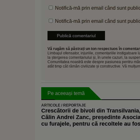
Notifică-mă prin email când sunt public
Notifică-mă prin email când sunt public
Vă rugăm să păstrați un ton respectuos în comentari
Limbajul ofensator, injuriile, comentariile instigatoare
la ștergerea comentariului și, în unele cazuri, la sus
Comunitatea noastră este despre pasiunea pentru mâncar
atât timp cât rămân civilizate și constructive. Vă mulțu
Pe aceeași temă
ARTICOLE / REPORTAJE
Crescătorii de bivoli din Transilvania,
Călin Andrei Zanc, președinte Asoci
cu furajele, pentru că recoltele au fo