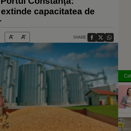
n Portul Constanța:
 extinde capacitatea de
r
SHARE:
Cel