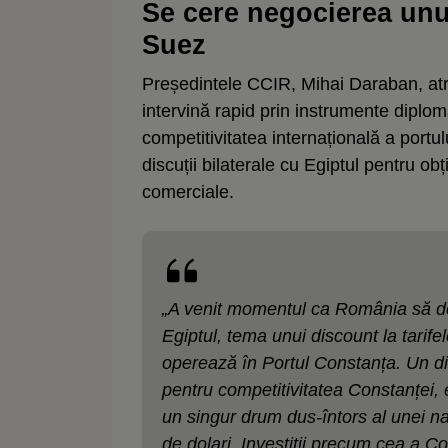
Se cere negocierea unu
Suez
Președintele CCIR, Mihai Daraban, atr
intervină rapid prin instrumente diplom
competitivitatea internațională a port
discuții bilaterale cu Egiptul pentru obț
comerciale.
„A venit momentul ca România să des
Egiptul, tema unui discount la tarif
operează în Portul Constanța. Un dis
pentru competitivitatea Constanței, e
un singur drum dus-întors al unei 
de dolari. Investiții precum cea a 