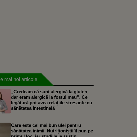
e mai noi articole
„Credeam că sunt alergică la gluten,
dar eram alergică la fostul meu”. Ce
legătură pot avea relațiile stresante cu
sănătatea intestinală
Care este cel mai bun ulei pentru
sănătatea inimii. Nutriționiștii îl pun pe
primul loc, iar studiile le susțin