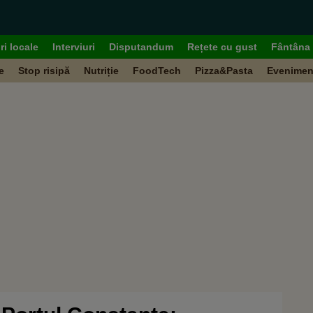
ri locale
Interviuri
Disputandum
Rețete cu gust
Fântâna 
e
Stop risipă
Nutriție
FoodTech
Pizza&Pasta
Evenimen