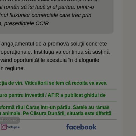
 român să își facă și el partea, printr-o
nul fluxurilor comerciale care trec prin
n, președintele CCIR
ă angajamentul de a promova soluții concrete
 operaționale. Instituția va continua să susțină
ând oportunitățile acestuia în dialogurile
in regiune.
ia de vin. Viticultorii se tem că recolta va avea
uro pentru investiții / AFIR a publicat ghidul de
sformă râul Caraș într-un pârâu. Satele au rămas
ru animale. Pe Clisura Dunării, situația este diferită
nal convex