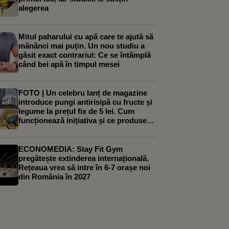
alegerea
Mitul paharului cu apă care te ajută să
mănânci mai puțin. Un nou studiu a
găsit exact contrariul: Ce se întâmplă
când bei apă în timpul mesei
FOTO | Un celebru lanț de magazine
introduce pungi antirisipă cu fructe și
legume la prețul fix de 5 lei. Cum
funcționează inițiativa și ce produse
poți găsi în ele
ECONOMEDIA: Stay Fit Gym
pregătește extinderea internațională.
Rețeaua vrea să intre în 6-7 orașe noi
din România în 2027