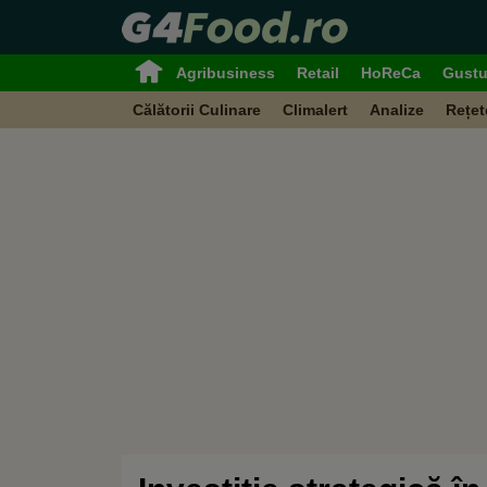
Agribusiness
Retail
HoReCa
Gustu
Călătorii Culinare
Climalert
Analize
Rețet