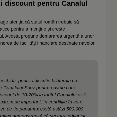
i discount pentru Canalul
age atenția că statul român trebuie să
atice pentru a menține și crește
ului. Acesta propune demararea urgentă a unor
inerea de facilități financiare destinate navelor
chidă, printr-o discuție bilaterală cu
ele Canalului Suez pentru navele care
count de 10-20% la tariful Canalului ar fi,
xtrem de important, în condițiile în care
nave de tip panamax costă astăzi 500.000
Comvex demonstrează că sectorul privat își