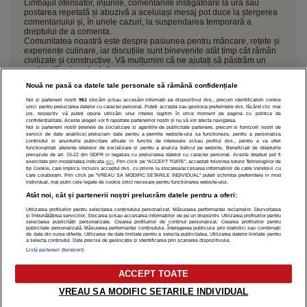
Limbajul ofensator, injuriile, comentariile instigatoare la ură sau
postarea repetată și abuzivă a aceluiași mesaj pot duce la ștergerea
comentariului și, în unele cazuri, la suspendarea temporară a
dreptului de a comenta.
Comunitatea noastră este despre pasiunea pentru mâncare, rețete și
experiențe culinare, iar discuțiile sunt binevenite atât timp cât rămân
civilizate și constructive. Vă mulțumim că ne ajutați să păstrăm un
spațiu plăcut pentru toți
Nouă ne pasă ca datele tale personale să rămână confidențiale
Noi și partenerii noștri
961
stocăm și/sau accesăm informații pe dispozitivul dvs., precum identificatorii cookie
unici pentru prelucrarea datelor cu caracter personal. Puteți accepta sau gestiona preferințele dvs. făcând clic mai
jos, respectiv vă puteți opune utilizării unui interes legitim în orice moment pe pagina cu politica de
confidențialitate. Aceste alegeri vor fi raportate partenerilor noștri și nu vă vor afecta navigarea.
Noi si partenerii nostri (retelele de socializare si agentiile de publicitate partenere, precum si furnizorii nostri de
servicii de date analitice) prelucram date pentru a permite website-ului sa functioneze, pentru a personaliza
continutul si anunturile publicitare afisate in functie de interesele si/sau profilul dvs., pentru a va oferi
functionalitati aferente retelelor de socializare si pentru a analiza traficul pe website. Beneficiati de drepturile
prevazute de art. 15-22 din GDPR in legatura cu prelucrarea datelor cu caracter personal. Aceste drepturi pot fi
exercitate prin modalitatea indicata
aici
. Prin click pe “ACCEPT TOATE”, acceptati folosirea tuturor Tehnologiilor de
tip Cookie, care implica inclusiv acceptul dvs. cu privire la stocarea/accesarea informatiilor de catre Vendor-ii cu
care colaboram. Prin click pe “VREAU SA MODIFIC SETARILE INDIVIDUAL” puteti schimba preferintele in mod
individual, mai putin cele legate de cookie strict necesare pentru functionarea website-ului.
POLITICĂ DE CONFIDENȚIALITATE
DESPRE NOI
MODIFICĂ PREFERINȚE COOKIES
Atât noi, cât și partenerii noștri prelucrăm datele pentru a oferi:
Modifică Setările Cookie
Utilizarea profilurilor pentru selectarea conținutului personalizat. Măsurarea performanței reclamelor. Dezvoltarea
și îmbunătățirea serviciilor. Stocarea și/sau accesarea informațiilor de pe un dispozitiv. Utilizarea profilurilor pentru
selectarea publicității personalizate. Crearea profilurilor de conținut personalizat. Crearea profilurilor pentru
publicitate personalizată. Măsurarea performanței conținutului. Înțelegerea publicului prin statistici sau combinații
de date din surse diferite. Utilizarea de date limitate pentru a selecta publicitatea. Utilizarea datelor limitate pentru
a selecta conținutul. Date precise de geolocație și identificarea prin scanarea dispozitivului.
copyright © 2026
Listă parteneri (furnizori)
Citarea se poate face în limita a 250 de semne. Nici o instituţie sau persoană (site-
uri, instituţii mass-media, firme de monitorizare) nu poate reproduce integral
ACCEPT TOATE
scrierile publicistice purtătoare de Drepturi de Autor.
Decizia ONJN nr. 1598/16.09.2021. Jocurile de noroc sunt interzise minorilor.
VREAU SA MODIFIC SETARILE INDIVIDUAL