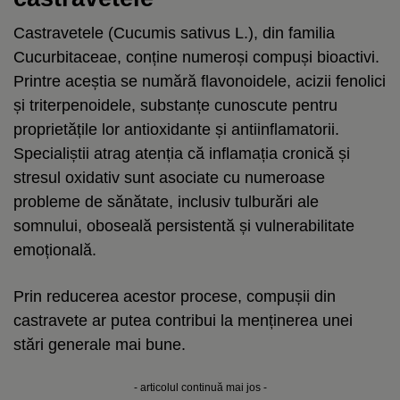
Castravetele (Cucumis sativus L.), din familia
Cucurbitaceae, conține numeroși compuși bioactivi.
Printre aceștia se numără flavonoidele, acizii fenolici
și triterpenoidele, substanțe cunoscute pentru
proprietățile lor antioxidante și antiinflamatorii.
Specialiștii atrag atenția că inflamația cronică și
stresul oxidativ sunt asociate cu numeroase
probleme de sănătate, inclusiv tulburări ale
somnului, oboseală persistentă și vulnerabilitate
emoțională.
Prin reducerea acestor procese, compușii din
castravete ar putea contribui la menținerea unei
stări generale mai bune.
- articolul continuă mai jos -