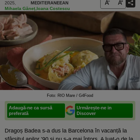
2025,
MEDITERANEEAN
Mihaela Găneț
,
Ioana Costescu
Foto: RIO Mare / G4Food
Adaugă-ne ca sursă
Urmărește-ne in
preferată
Discover
Dragoș Badea s-a dus la Barcelona în vacanță la
sfârșitul anilor ’90 și nu s-a mai întors. A luat-o de la