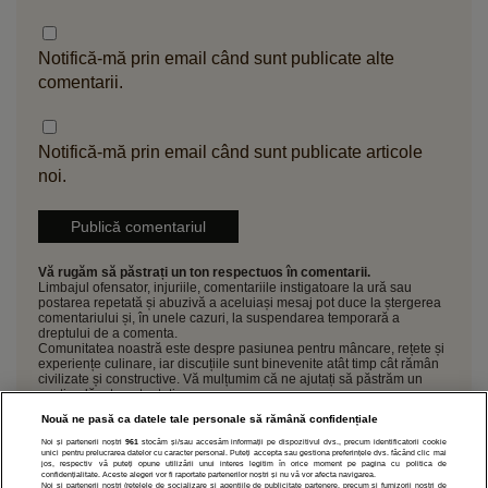
Notifică-mă prin email când sunt publicate alte
comentarii.
Notifică-mă prin email când sunt publicate articole
noi.
Vă rugăm să păstrați un ton respectuos în comentarii.
Limbajul ofensator, injuriile, comentariile instigatoare la ură sau
postarea repetată și abuzivă a aceluiași mesaj pot duce la ștergerea
comentariului și, în unele cazuri, la suspendarea temporară a
dreptului de a comenta.
Comunitatea noastră este despre pasiunea pentru mâncare, rețete și
experiențe culinare, iar discuțiile sunt binevenite atât timp cât rămân
civilizate și constructive. Vă mulțumim că ne ajutați să păstrăm un
spațiu plăcut pentru toți
Nouă ne pasă ca datele tale personale să rămână confidențiale
Noi și partenerii noștri
961
stocăm și/sau accesăm informații pe dispozitivul dvs., precum identificatorii cookie
unici pentru prelucrarea datelor cu caracter personal. Puteți accepta sau gestiona preferințele dvs. făcând clic mai
jos, respectiv vă puteți opune utilizării unui interes legitim în orice moment pe pagina cu politica de
confidențialitate. Aceste alegeri vor fi raportate partenerilor noștri și nu vă vor afecta navigarea.
Noi si partenerii nostri (retelele de socializare si agentiile de publicitate partenere, precum si furnizorii nostri de