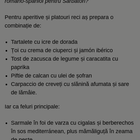
româno-spaniol pentru Sărbători?
Pentru aperitive și platouri reci aș prepara o
combinație de:
Tartalete cu icre de dorada
Țoi cu crema de ciuperci și jamón ibérico
Tost de zacusca de legume și caracatita cu
paprika
Piftie de calcan cu ulei de șofran
Carpaccio de creveți cu slănină afumata și sare
de lămâie.
Iar ca feluri principale:
Sarmale în foi de varza cu cigalas și berberechos
în sos mediterránean, plus mămăliguță în zeama
de pește.