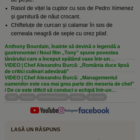
Rasol de vițel la cuptor cu sos de Pedro Ximenez
și garnitură de năut crocant.
Chifteluțe de curcan și calamar în sos de
cerneala neagră de sepie cu orez pilaf.
Anthony Bourdain, înainte să devină o legendă a
gastronomiei / Noul film „Tony” spune povestea
tânărului care a început spălând vase într-un
restaurant
VIDEO | Chef Alexandru Burcă: „România duce lipsă
de critici culinari adevărați”
VIDEO | Chef Alexandru Burcă: „Managementul
oamenilor este cea mai grea parte din meseria de chef”
/ De ce este dificil să conduci o echipă într-un
restaurant
chef
fusion
mediteraneean
meniu
rio mare
LASĂ UN RĂSPUNS