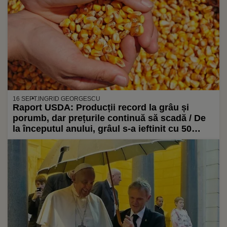
16 SEPT.
INGRID GEORGESCU
Raport USDA: Producții record la grâu și
porumb, dar prețurile continuă să scadă / De
la începutul anului, grâul s-a ieftinit cu 50
euro/tonă