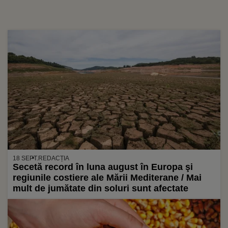
18 SEPT.
REDACȚIA
Secetă record în luna august în Europa şi
regiunile costiere ale Mării Mediterane / Mai
mult de jumătate din soluri sunt afectate