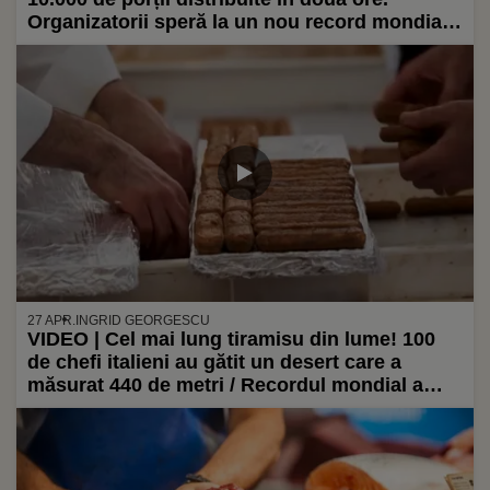
Organizatorii speră la un nou record mondial /
Aproape o tonă de carne de bizon și 1,5 tone
de cartofi au ajuns în ceaun
27 APR.
INGRID GEORGESCU
VIDEO | Cel mai lung tiramisu din lume! 100
de chefi italieni au gătit un desert care a
măsurat 440 de metri / Recordul mondial a
fost doborât la Londra