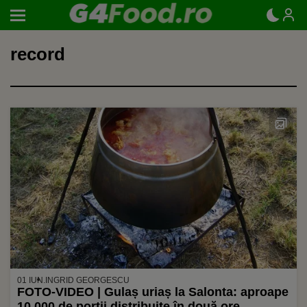
record
01 IUN.
INGRID GEORGESCU
FOTO-VIDEO | Gulaș uriaș la Salonta: aproape
10.000 de porții distribuite în două ore.