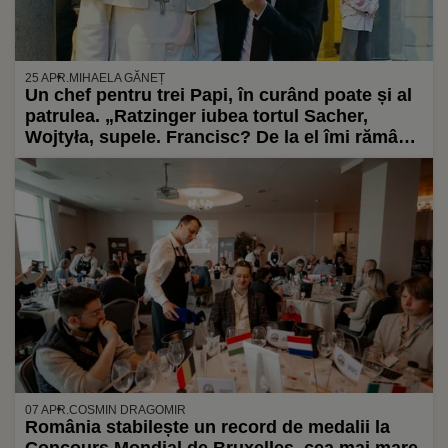
25 APR.
MIHAELA GĂNEȚ
Un chef pentru trei Papi, în curând poate și al
patrulea. „Ratzinger iubea tortul Sacher,
Wojtyła, supele. Francisc? De la el îmi rămân
în suflet zâmbetele și prăjitura mille-feuille”
07 APR.
COSMIN DRAGOMIR
România stabilește un record de medalii la