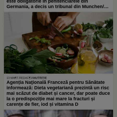
este obligatorie în penitenciarele din
Germania, a decis un tribunal din Munchen/
Beneficiarii pot opta pentru variantele
vegetariene și fără lactoză puse la dispoziție
de administrație sau își pot procura produse
vegane contra cost
13 MART.
REDACȚIA
NUTRIȚIE
Agenția Naţională Franceză pentru Sănătate
informează: Dieta vegetariană prezintă un risc
mai scăzut de diabet și cancer, dar poate duce
la o predispoziție mai mare la fracturi și
carențe de fier, iod și vitamina D