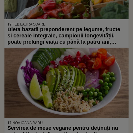
19 FEB.
LAURA SOARE
Dieta bazată preponderent pe legume, fructe
și cereale integrale, campionii longevității,
poate prelungi viața cu până la patru ani,
estimează un studiu recent realizat de o
universitate din China
17 NOV.
IOANA RADU
Servirea de mese vegane pentru deținuți nu