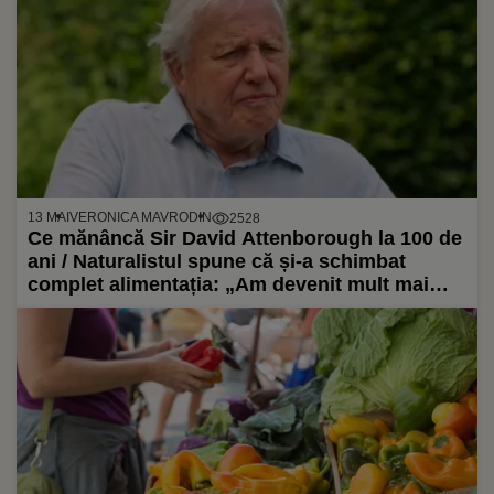
13 MAI
VERONICA MAVRODIN
2528
Ce mănâncă Sir David Attenborough la 100 de
ani / Naturalistul spune că și-a schimbat
complet alimentația: „Am devenit mult mai
vegetarian decât credeam că voi fi vreodată”