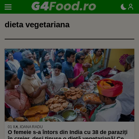
dieta vegetariana
01 IUL.
IOANA RADU
O femeie s-a întors din India cu 38 de paraziți
în creier, deși ținuse o dietă vegetariană/ Ce