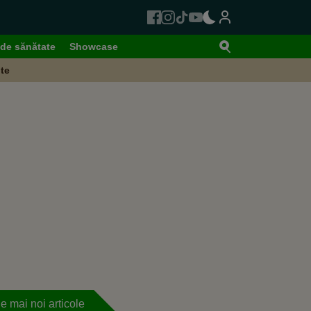
de sănătate
Showcase
te
e mai noi articole