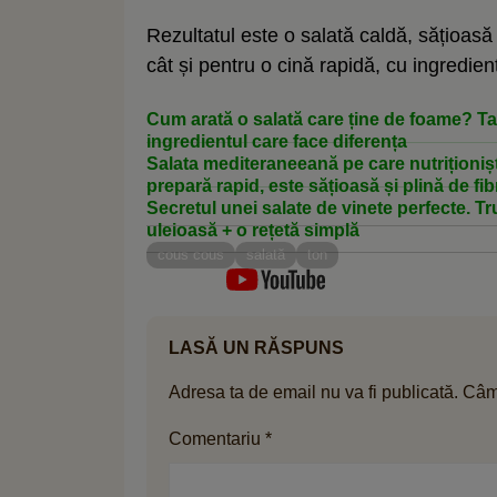
Rezultatul este o salată caldă, sățioasă 
cât și pentru o cină rapidă, cu ingredient
Cum arată o salată care ține de foame? Tan
ingredientul care face diferența
Salata mediteraneeană pe care nutriționiș
prepară rapid, este sățioasă și plină de fib
Secretul unei salate de vinete perfecte. Tr
uleioasă + o rețetă simplă
cous cous
salată
ton
LASĂ UN RĂSPUNS
Adresa ta de email nu va fi publicată.
Câmp
Comentariu
*