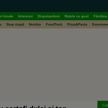
ri locale
Interviuri
Disputandum
Rețete cu gust
Fântâna 
e
Stop risipă
Nutriție
FoodTech
Pizza&Pasta
Evenimen
Cel