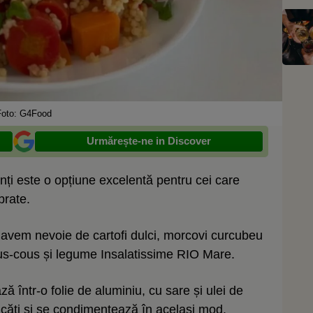
Foto: G4Food
Urmărește-ne in Discover
enți este o opțiune excelentă pentru cei care
brate.
 avem nevoie de cartofi dulci, morcovi curcubeu
us-cous și legume Insalatissime RIO Mare.
ă într-o folie de aluminiu, cu sare și ulei de
bucăți și se condimentează în același mod.