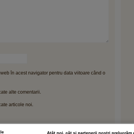
 web în acest navigator pentru data viitoare când o
ate alte comentarii.
ate articole noi.
i.
le
Atât noi, cât și partenerii noștri prelucrăm 