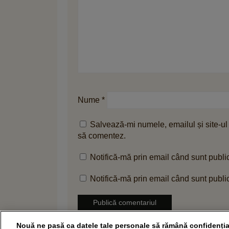
Nume
*
Salvează-mi numele, emailul și site-ul
să comentez.
Notifică-mă prin email când sunt public
Notifică-mă prin email când sunt public
Vă rugăm să păstrați un ton respectuos în comentari
Nouă ne pasă ca datele tale personale să rămână confidenția