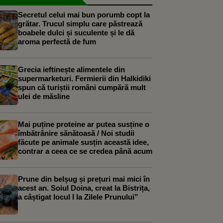
Secretul celui mai bun porumb copt la
grătar. Trucul simplu care păstrează
boabele dulci și suculente și le dă
aroma perfectă de fum
Grecia ieftinește alimentele din
supermarketuri. Fermierii din Halkidiki
spun că turiștii români cumpără mult
ulei de măsline
Mai puține proteine ar putea susține o
îmbătrânire sănătoasă / Noi studii
făcute pe animale susțin această idee,
contrar a ceea ce se credea până acum
Prune din belșug și prețuri mai mici în
acest an. Soiul Doina, creat la Bistrița,
a câștigat locul I la Zilele Prunului”