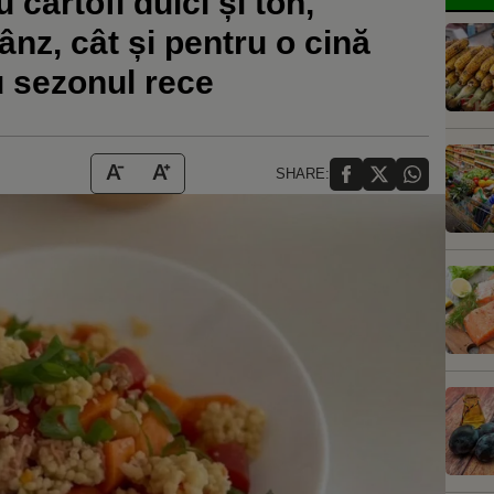
 cartofi dulci și ton,
rânz, cât și pentru o cină
u sezonul rece
SHARE: