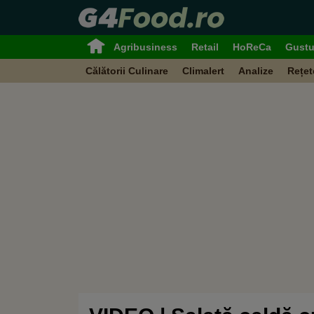
Agribusiness
Retail
HoReCa
Gustu
Călătorii Culinare
Climalert
Analize
Rețet