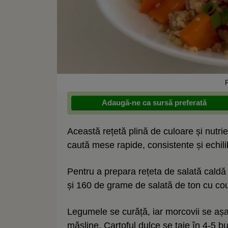
Adaugă-ne ca sursă preferată
Această rețetă plină de culoare și nutri
caută mese rapide, consistente și echili
Pentru a prepara rețeta de salată caldă
și 160 de grame de salată de ton cu co
Legumele se curăță, iar morcovii se așaz
măsline. Cartoful dulce se taie în 4-5 