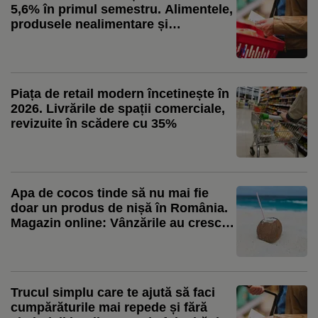
5,6% în primul semestru. Alimentele,
produsele nealimentare și
carburanții, toate pe minus (INS)
Piața de retail modern încetinește în
2026. Livrările de spații comerciale,
revizuite în scădere cu 35%
Apa de cocos tinde să nu mai fie
doar un produs de nișă în România.
Magazin online: Vânzările au crescut
cu 318% în această vară / Produsul
începe să fie folosit și în deserturile
artizanale
Trucul simplu care te ajută să faci
cumpărăturile mai repede și fără