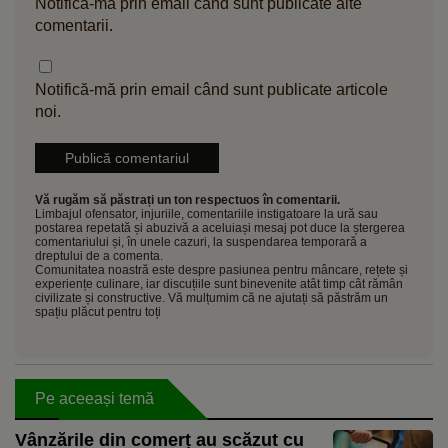
Notifică-mă prin email când sunt publicate alte
comentarii.
Notifică-mă prin email când sunt publicate articole
noi.
Vă rugăm să păstrați un ton respectuos în comentarii.
Limbajul ofensator, injuriile, comentariile instigatoare la ură sau
postarea repetată și abuzivă a aceluiași mesaj pot duce la ștergerea
comentariului și, în unele cazuri, la suspendarea temporară a
dreptului de a comenta.
Comunitatea noastră este despre pasiunea pentru mâncare, rețete și
experiențe culinare, iar discuțiile sunt binevenite atât timp cât rămân
civilizate și constructive. Vă mulțumim că ne ajutați să păstrăm un
spațiu plăcut pentru toți
Pe aceeași temă
Vânzările din comerț au scăzut cu