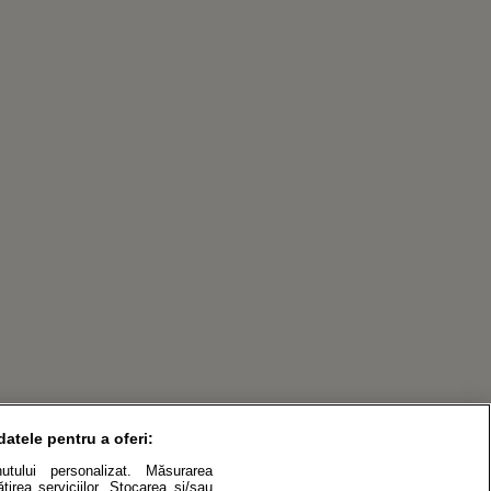
datele pentru a oferi:
inutului personalizat. Măsurarea
irea serviciilor. Stocarea și/sau