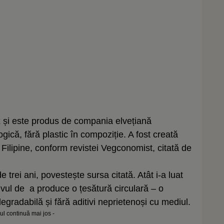
x și este produs de compania
elvețiană
ică, fără plastic în compoziție. A fost creată
Filipine, conform revistei Vegconomist, citată de
trei ani, povestește sursa citată. Atât i-a luat
ivul de a produce o țesătură circulară – o
degradabilă și fără aditivi neprietenoși cu mediul.
lul continuă mai jos -