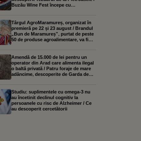
Buzău Wine Fest începe cu
tradiționala zdrobire a strugurilor cu
picioarele goale
Târgul AgroMaramureș, organizat în
premieră pe 22 și 23 august / Brandul
„Bun de Maramureș”, purtat de peste
50 de produse agroalimentare, va fi
relansat
Amendă de 15.000 de lei pentru un
operator din Arad care alimenta ilegal
o baltă privată / Patru foraje de mare
adâncime, descoperite de Garda de
Mediu
Studiu: suplimentele cu omega-3 nu
au încetinit declinul cognitiv la
persoanele cu risc de Alzheimer / Ce
au descoperit cercetătorii