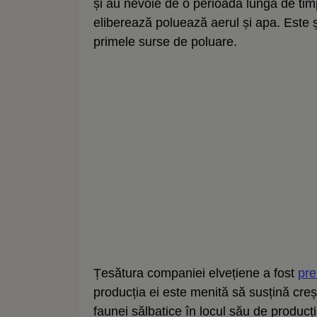
și au nevoie de o perioadă lungă de t
eliberează poluează aerul și apa. Este ș
primele surse de poluare.
Țesătura companiei elvețiene a fost
pre
producția ei este menită să susțină creș
faunei sălbatice în locul său de producț