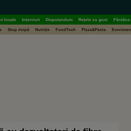
ri locale
Interviuri
Disputandum
Rețete cu gust
Fântâna 
e
Stop risipă
Nutriție
FoodTech
Pizza&Pasta
Evenimen