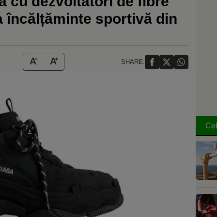
 cu dezvoltatori de fibre
a încălțăminte sportivă din
SHARE:
Cel