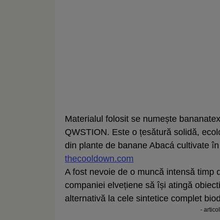
Materialul folosit se numește bananate
QWSTION. Este o țesătură solidă, ecolog
din plante de banane Abacá cultivate în 
thecooldown.com
A fost nevoie de o muncă intensă timp de 
companiei elvețiene să își atingă obiect
alternativă la cele sintetice complet bio
- artico