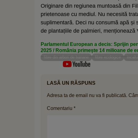
Originare din regiunea muntoasă din Fi
prietenoase cu mediul. Nu necesită trat
suplimentară. Deci nu consumă apă și s
de plantațiile de palmieri, menționează
Parlamentul European a decis: Sprijin pen
2025 / România primește 14 milioane de e
fibre din arbori de banane
fibre ecologice
incalt
LASĂ UN RĂSPUNS
Adresa ta de email nu va fi publicată.
Câmp
Comentariu
*