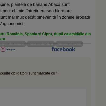
lipine, plantele de banane Abacá sunt
ament chimic, întreținere sau hidratare
unt mai mult decât binevenite în zonele erodate
 Vegconomist.
tru România, Spania și Cipru, după calamitățile din
uro
aminte din banane
moda sustenabila
produse circulare
urile obligatorii sunt marcate cu
*