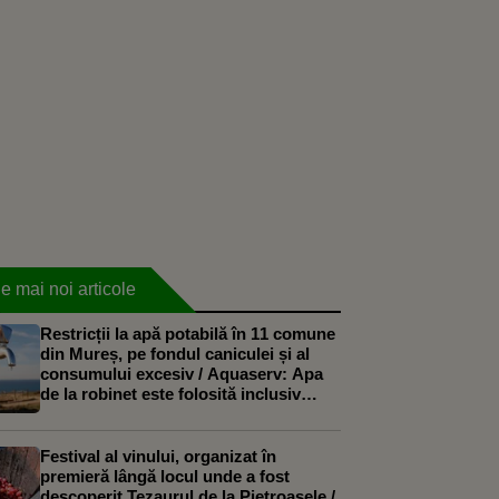
e mai noi articole
Restricții la apă potabilă în 11 comune
din Mureș, pe fondul caniculei și al
consumului excesiv / Aquaserv: Apa
de la robinet este folosită inclusiv
pentru irigarea culturilor
Festival al vinului, organizat în
premieră lângă locul unde a fost
descoperit Tezaurul de la Pietroasele /