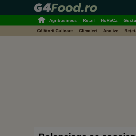
Agribusiness
Retail
HoReCa
Gustu
Călătorii Culinare
Climalert
Analize
Rețet