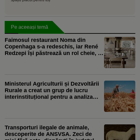
Pe aceeași temă
Faimosul restaurant Noma din
Copenhaga s-a redeschis, iar René
Redzepi își păstrează un rol cheie, în
ciuda scandalului legat de abuzurile
asupra personalului
Ministerul Agriculturii și Dezvoltării
Rurale a creat un grup de lucru
interinstituțional pentru a analiza
situației hidrologică actuală și a
elabora un plan de măsuri
Transporturi ilegale de animale,
descoperite de ANSVSA. Zeci de