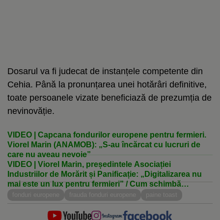
Dosarul va fi judecat de instanțele competente din
Cehia. Până la pronunțarea unei hotărâri definitive,
toate persoanele vizate beneficiază de prezumția de
nevinovăție.
VIDEO | Capcana fondurilor europene pentru fermieri.
Viorel Marin (ANAMOB): „S-au încărcat cu lucruri de
care nu aveau nevoie”
VIDEO | Viorel Marin, președintele Asociației
Industriilor de Morărit și Panificație: „Digitalizarea nu
mai este un lux pentru fermieri” / Cum schimbă
tehnologia agricultura românească
fonduri europene
frauda fonduri europene
paine toast