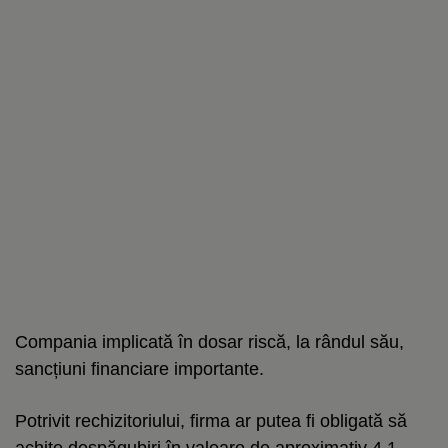
Compania implicată în dosar riscă, la rândul său,
sancțiuni financiare importante.
Potrivit rechizitoriului, firma ar putea fi obligată să
achite despăgubiri în valoare de aproximativ 4,1