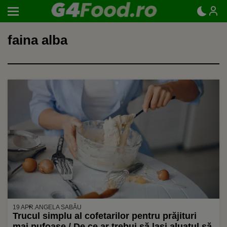
faina alba
19 APR.
ANGELA SABĂU
Trucul simplu al cofetarilor pentru prăjituri
mai pufoase / De ce ar trebui să lași aluatul să