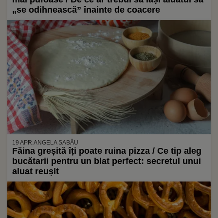
„se odihnească” înainte de coacere
19 APR.
ANGELA SABĂU
Făina greșită îți poate ruina pizza / Ce tip aleg
bucătarii pentru un blat perfect: secretul unui
aluat reușit