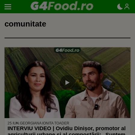
comunitate
25 IUN.
GEORGIANA IONITA TOADER
INTERVIU VIDEO | Ovidiu Dinișor, promotor al
agriculturii urbane și al compostării: „Suntem