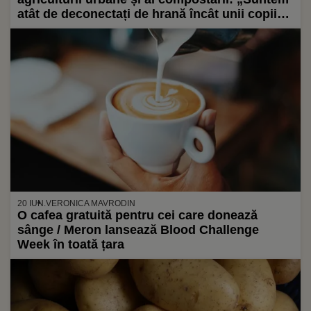
atât de deconectați de hrană încât unii copii
cred că laptele vine din cutie” / Cum ne poate
schimba viața o simplă jardinieră cu roșii
20 IUN.
VERONICA MAVRODIN
O cafea gratuită pentru cei care donează
sânge / Meron lansează Blood Challenge
Week în toată țara