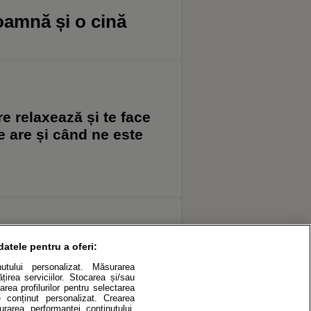
oamnă și o cină
 relaxează și te face
te are și când ne este
datele pentru a oferi:
și dovlecei în tigaie,
inutului personalizat. Măsurarea
ternate cu brânzeturi
irea serviciilor. Stocarea și/sau
area profilurilor pentru selectarea
de conținut personalizat. Crearea
surarea performanței conținutului.