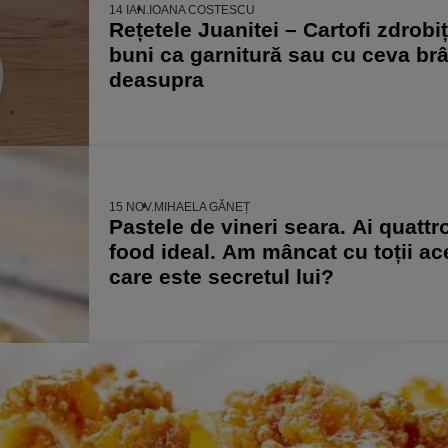
14 IAN.
IOANA COSTESCU
Rețetele Juanitei – Cartofi zdrobiț
buni ca garnitură sau cu ceva brâ
deasupra
15 NOV.
MIHAELA GĂNEȚ
Pastele de vineri seara. Ai quatt
food ideal. Am mâncat cu toții ace
care este secretul lui?