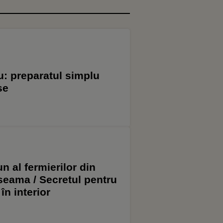
u: preparatul simplu
se
n al fermierilor din
i seama / Secretul pentru
 în interior