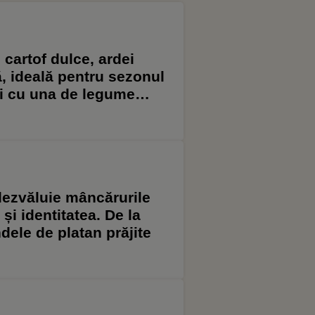
 cartof dulce, ardei
ă, ideală pentru sezonul
ui cu una de legume
 gustoasă
i dezvăluie mâncărurile
 și identitatea. De la
ndele de platan prăjite