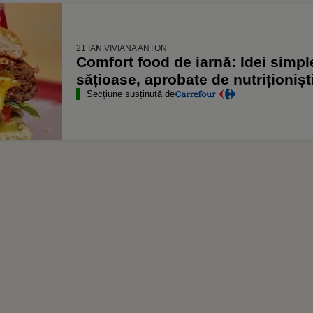
21 IAN.
VIVIANA ANTON
Comfort food de iarnă: Idei simpl
sățioase, aprobate de nutriționișt
Secțiune susținută de