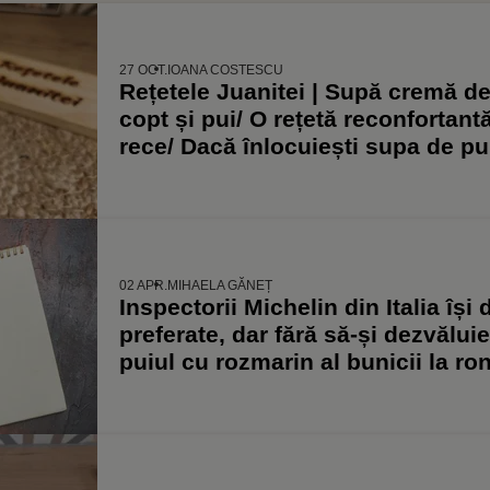
27 OCT.
IOANA COSTESCU
Rețetele Juanitei | Supă cremă de
copt și pui/ O rețetă reconfortant
rece/ Dacă înlocuiești supa de p
obții o versiune vegană la fel de
02 APR.
MIHAELA GĂNEȚ
Inspectorii Michelin din Italia îș
preferate, dar fără să-și dezvăluie
puiul cu rozmarin al bunicii la ro