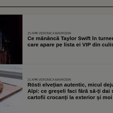
25 APR.
VERONICA MAVRODIN
Ce mănâncă Taylor Swift în turne
care apare pe lista ei VIP din culi
21 APR.
VERONICA MAVRODIN
Rösti elvețian autentic, micul deju
Alpi: ce greșeli faci fără să-ți da
cartofii crocanți la exterior și moi