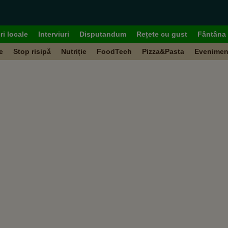
ri locale
Interviuri
Disputandum
Rețete cu gust
Fântâna 
e
Stop risipă
Nutriție
FoodTech
Pizza&Pasta
Evenimen