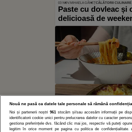
03 NOV.
MIHAELA GĂNEȚ
CĂLĂTORII CULINARE
Paste cu dovleac și 
delicioasă de weeke
Nouă ne pasă ca datele tale personale să rămână confidenția
Noi și partenerii noștri
961
stocăm și/sau accesăm informații pe dispo
identificatorii cookie unici pentru prelucrarea datelor cu caracter person
gestiona preferințele dvs. făcând clic mai jos, respectiv vă puteți opune 
legitim în orice moment pe pagina cu politica de confidențialitate. 