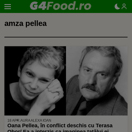
amza pellea
18 APR.
AURA ALEXA IOAN
Oana Pellea, în conflict deschis cu Terasa
Obor/ Ea a interzis ca imaginea tatălui ei,