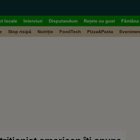
ri locale
Interviuri
Disputandum
Rețete cu gust
Fântâna 
e
Stop risipă
Nutriție
FoodTech
Pizza&Pasta
Evenimen