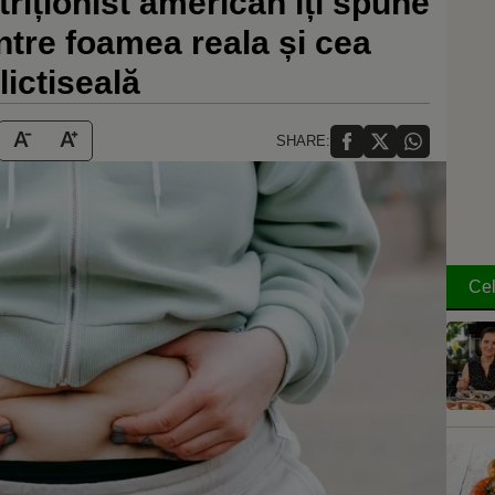
riționist american îți spune
între foamea reala și cea
lictiseală
SHARE:
Cel