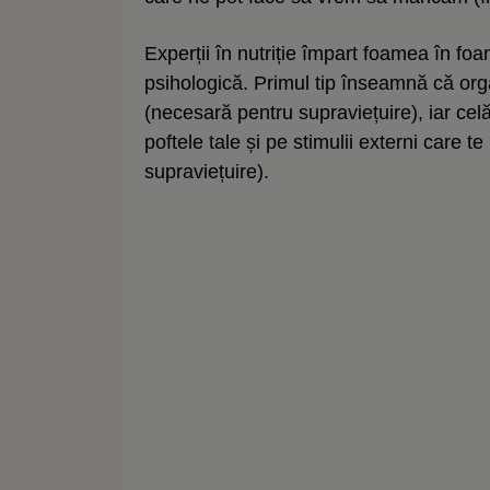
Experții în nutriție împart foamea în f
psihologică. Primul tip înseamnă că or
(necesară pentru supraviețuire), iar celă
poftele tale și pe stimulii externi care 
supraviețuire).