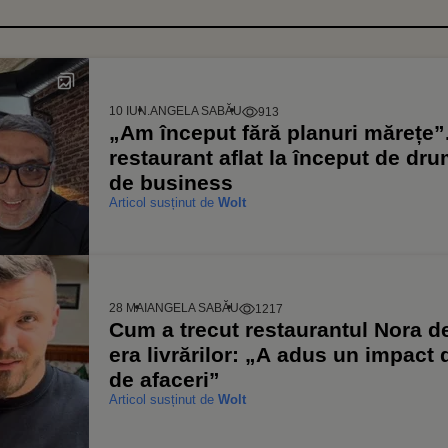
10 IUN.
ANGELA SABĂU
913
„Am început fără planuri mărețe”
restaurant aflat la început de drum
de business
Articol susținut de
Wolt
28 MAI
ANGELA SABĂU
1217
Cum a trecut restaurantul Nora de 
era livrărilor: „A adus un impact 
de afaceri”
Articol susținut de
Wolt