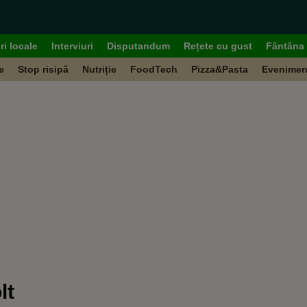
ri locale
Interviuri
Disputandum
Rețete cu gust
Fântâna 
e
Stop risipă
Nutriție
FoodTech
Pizza&Pasta
Evenimen
lt