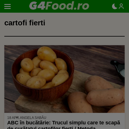
cartofi fierti
18 APR.
ANGELA SABĂU
ABC în bucătărie: Trucul simplu care te scapă
de curățatul cartofilor fierți / Metoda