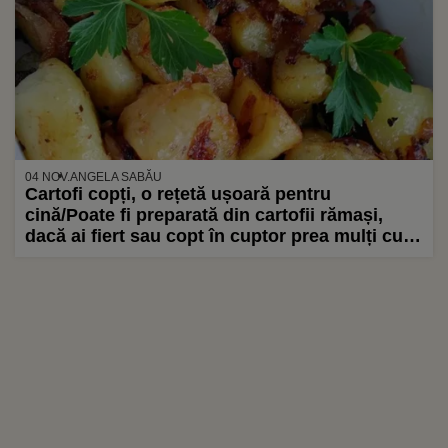
04 NOV.
ANGELA SABĂU
Cartofi copți, o rețetă ușoară pentru
cină/Poate fi preparată din cartofii rămași,
dacă ai fiert sau copt în cuptor prea mulți cu o
zi înainte