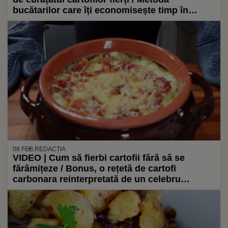
bucătarilor care îți economisește timp în
bucătărie
08 FEB.
REDACȚIA
VIDEO | Cum să fierbi cartofii fără să se
fărâmițeze / Bonus, o rețetă de cartofi
carbonara reinterpretată de un celebru
blogger culinar