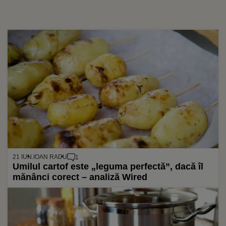
21 IUN.
IOAN RADU
1
Umilul cartof este „leguma perfectă”, dacă îl
mănânci corect – analiză Wired