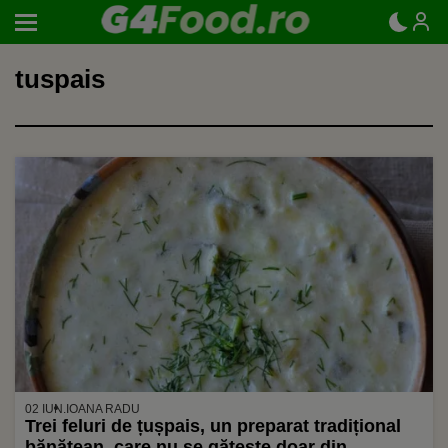
tuspais
02 IUN.
IOANA RADU
Trei feluri de țușpais, un preparat tradițional
bănățean, care nu se gătește doar din