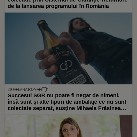
de la lansarea programului în România
29 IAN.
ANA ROMAN
1
Succesul SGR nu poate fi negat de nimeni,
însă sunt şi alte tipuri de ambalaje ce nu sunt
colectate separat, susține Mihaela Frăsineanu,
consilier de stat la Cancelaria Primului
Ministru