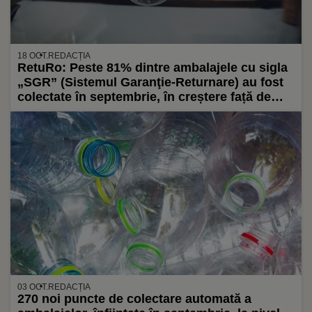
18 OCT.
REDACȚIA
RetuRo: Peste 81% dintre ambalajele cu sigla
„SGR” (Sistemul Garanţie-Returnare) au fost
colectate în septembrie, în creștere față de
august
03 OCT.
REDACȚIA
270 noi puncte de colectare automată a