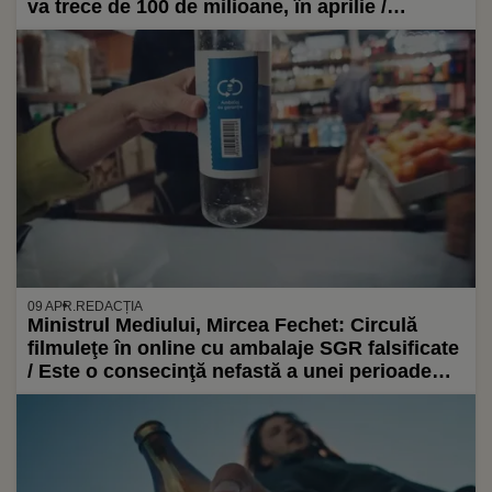
va trece de 100 de milioane, în aprilie /
Inițiativa ajută mediul: În fiecare zi apele
Dunării sunt poluate cu 150 de kg de PET-uri
09 APR.
REDACȚIA
Ministrul Mediului, Mircea Fechet: Circulă
filmuleţe în online cu ambalaje SGR falsificate
/ Este o consecinţă nefastă a unei perioade
lungi de tranziţie