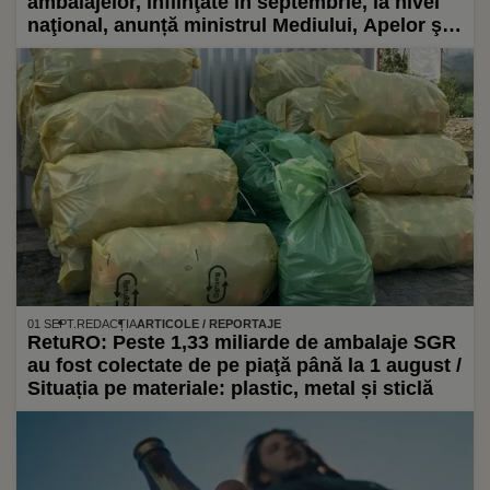
ambalajelor, înfiinţate în septembrie, la nivel
naţional, anunță ministrul Mediului, Apelor şi
Pădurilor
01 SEPT.
REDACȚIA
ARTICOLE / REPORTAJE
RetuRO: Peste 1,33 miliarde de ambalaje SGR
au fost colectate de pe piaţă până la 1 august /
Situația pe materiale: plastic, metal și sticlă