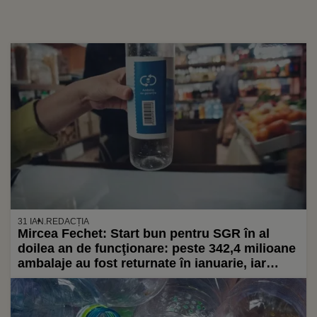
31 IAN.
REDACȚIA
Mircea Fechet: Start bun pentru SGR în al
doilea an de funcţionare: peste 342,4 milioane
ambalaje au fost returnate în ianuarie, iar
aproximativ 17.800 tone de PET-uri, sticle şi
doze de aluminiu au ajuns deja în fabricile de
reciclare