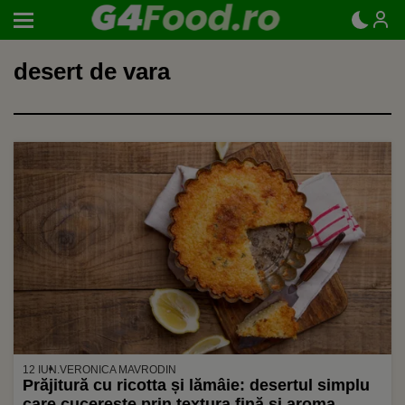
desert de vara
12 IUN.
VERONICA MAVRODIN
Prăjitură cu ricotta și lămâie: desertul simplu
care cucerește prin textura fină și aroma