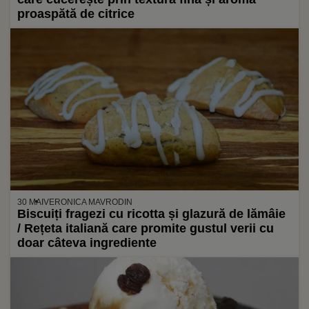
proaspătă de citrice
30 MAI
VERONICA MAVRODIN
Biscuiți fragezi cu ricotta și glazură de lămâie
/ Rețeta italiană care promite gustul verii cu
doar câteva ingrediente