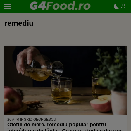
remediu
20 APR.
INGRID GEORGESCU
Oțetul de mere, remediu popular pentru
înțepăturile de țânțar. Ce spun studiile despre