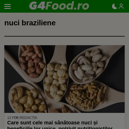
nuci braziliene
12 FEB.
REDACȚIA
Care sunt cele mai sănătoase nuci și
beneficiile lor unice, potrivit nutriționiștilor