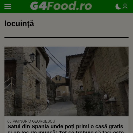
locuință
05 MAI
INGRID GEORGESCU
Satul din Spania unde poți primi o casă gratis
şi un loc de muncă: Tot ce trebuie să faci este