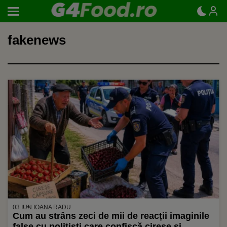
fakenews
03 IUN.
IOANA RADU
Cum au strâns zeci de mii de reacții imaginile
false cu polițiști care confiscă cireșe și