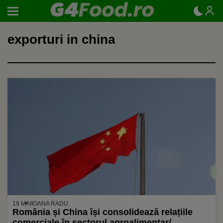
exporturi in china
19 MAI
IOANA RADU
România și China își consolidează relațiile
comerciale în sectorul agroalimentar/