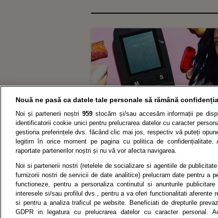
Nouă ne pasă ca datele tale personale să rămână confidenția
Noi și partenerii noștri
959
stocăm și/sau accesăm informații pe dispo
identificatorii cookie unici pentru prelucrarea datelor cu caracter person
gestiona preferințele dvs. făcând clic mai jos, respectiv vă puteți opune 
legitim în orice moment pe pagina cu politica de confidențialitate. 
raportate partenerilor noștri și nu vă vor afecta navigarea.
Noi si partenerii nostri (retelele de socializare si agentiile de publicita
P
furnizorii nostri de servicii de date analitice) prelucram date pentru a p
functioneze, pentru a personaliza continutul si anunturile publicitare
interesele si/sau profilul dvs., pentru a va oferi functionalitati aferente r
si pentru a analiza traficul pe website. Beneficiati de drepturile preva
Citarea se poate face în limita a 250 de semne. Nici o instituţ
GDPR in legatura cu prelucrarea datelor cu caracter personal. Ac