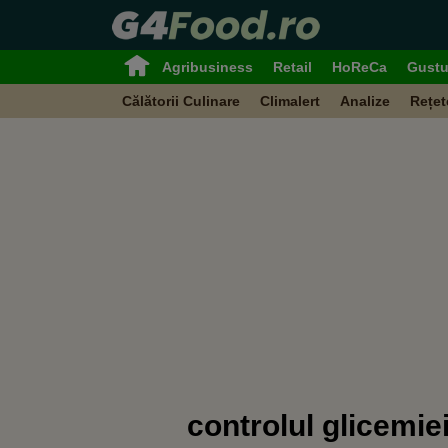
Agribusiness
Retail
HoReCa
Gustu
Călătorii Culinare
Climalert
Analize
Rețet
controlul glicemie