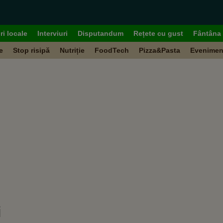
ri locale
Interviuri
Disputandum
Rețete cu gust
Fântâna 
e
Stop risipă
Nutriție
FoodTech
Pizza&Pasta
Evenimen
i