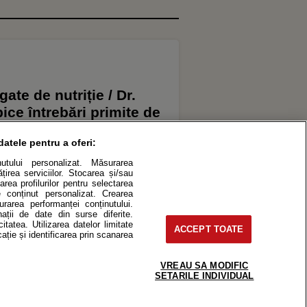
gate de nutriție / Dr.
ice întrebări primite de
upă autobuz înseamnă
datele pentru a oferi:
inutului personalizat. Măsurarea
irea serviciilor. Stocarea și/sau
area profilurilor pentru selectarea
de conținut personalizat. Crearea
surarea performanței conținutului.
nații de date din surse diferite.
itatea. Utilizarea datelor limitate
ACCEPT TOATE
ație și identificarea prin scanarea
ES
VREAU SA MODIFIC
SETARILE INDIVIDUAL
roduce integral scrierile publicistice purtătoare de Drepturi de