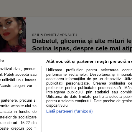
03 IUN.
DANIELA ARNĂUTU
Diabetul, glicemia și alte mituri le
Sorina Ispas, despre cele mai atip
la pacienți: „Fuga ocazională d
le
Atât noi, cât și partenerii noștri prelucrăm 
sport?”
zitivul dvs., precum
Utilizarea profilurilor pentru selectarea conț
al. Puteți accepta sau
performanței reclamelor. Dezvoltarea și îmbunătăț
accesarea informațiilor de pe un dispozitiv. Utiliz
utilizării unui interes
publicității personalizate. Crearea profilurilor 
Aceste alegeri vor fi
profilurilor pentru publicitate personalizată. Mă
Înțelegerea publicului prin statistici sau combi
Utilizarea de date limitate pentru a selecta public
te partenere, precum si
pentru a selecta conținutul. Date precise de geoloc
OLITICĂ DE CONFIDENȚIALITATE
DESPRE NOI
MODIFICĂ PREFERINȚE COOKI
dispozitivului.
Modifică Setările Cookie
ermite website-ului sa
Listă parteneri (furnizori)
 afisate in functie de
etelelor de socializare
copyright © 2026
zute de art. 15-22 din
ie sau persoană (site-uri, instituţii mass-media, firme de monitorizare) nu poate rep
este drepturi pot fi
Autor.