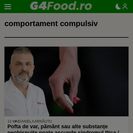
comportament compulsiv
12 MAI
DANIELA ARNĂUTU
Pofta de var, pământ sau alte substanțe
neobișnuite poate ascunde sindromul Pica /