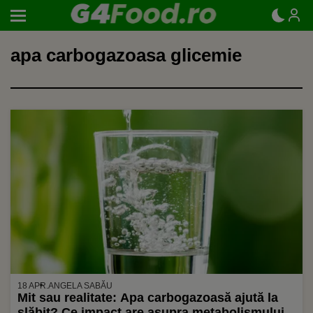
apa carbogazoasa glicemie
18 APR.
ANGELA SABĂU
Mit sau realitate: Apa carbogazoasă ajută la
slăbit? Ce impact are asupra metabolismului