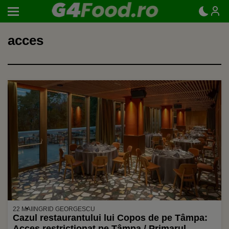
acces
22 MAI
INGRID GEORGESCU
Cazul restaurantului lui Copos de pe Tâmpa:
Acces restricționat pe Tâmpa / Primarul