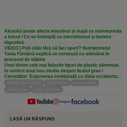
Alcoolul poate afecta intestinul și după ce mahmureala
a trecut / Ce se întâmplă cu microbiomul și bariera
digestivă
VIDEO | Poți slăbi fără să faci sport? Nutriționistul
Tania Fântână explică ce contează cu adevărat în
procesul de slăbire
Unul dintre cele mai folosite tipuri de plastic alimentar,
în centrul unui nou studiu despre ficatul gras /
Cercetător: Expunerea combinată cu dieta occidentală
a agravat efectele
digestie fibre legume
mediul urban
oameni stiinta
plante salata
studiu cercetare
LASĂ UN RĂSPUNS