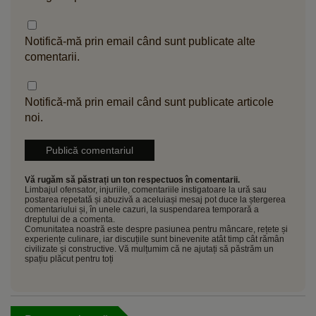
Notifică-mă prin email când sunt publicate alte
comentarii.
Notifică-mă prin email când sunt publicate articole
noi.
Vă rugăm să păstrați un ton respectuos în comentarii.
Limbajul ofensator, injuriile, comentariile instigatoare la ură sau
postarea repetată și abuzivă a aceluiași mesaj pot duce la ștergerea
comentariului și, în unele cazuri, la suspendarea temporară a
dreptului de a comenta.
Comunitatea noastră este despre pasiunea pentru mâncare, rețete și
experiențe culinare, iar discuțiile sunt binevenite atât timp cât rămân
civilizate și constructive. Vă mulțumim că ne ajutați să păstrăm un
spațiu plăcut pentru toți