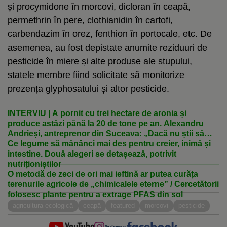
și procymidone în morcovi, dicloran în ceapă,
permethrin în pere, clothianidin în cartofi,
carbendazim în orez, fenthion în portocale, etc. De
asemenea, au fost depistate anumite reziduuri de
pesticide în miere și alte produse ale stupului,
statele membre fiind solicitate să monitorize
prezența glyphosatului și altor pesticide.
INTERVIU | A pornit cu trei hectare de aronia și
produce astăzi până la 20 de tone pe an. Alexandru
Andrieși, antreprenor din Suceava: „Dacă nu știi să
vinzi, ai o problemă”
Ce legume să mănânci mai des pentru creier, inimă și
intestine. Două alegeri se detașează, potrivit
nutriționiștilor
O metodă de zeci de ori mai ieftină ar putea curăța
terenurile agricole de „chimicalele eterne” / Cercetătorii
folosesc plante pentru a extrage PFAS din sol
agricultura ecologică
ceapă
featured
morcovi
pesticide