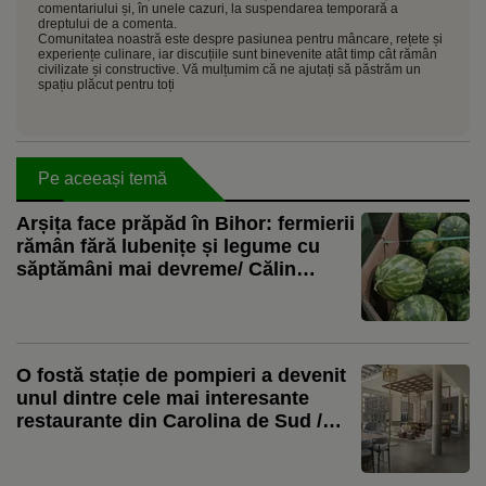
comentariului și, în unele cazuri, la suspendarea temporară a
dreptului de a comenta.
Comunitatea noastră este despre pasiunea pentru mâncare, rețete și
experiențe culinare, iar discuțiile sunt binevenite atât timp cât rămân
civilizate și constructive. Vă mulțumim că ne ajutați să păstrăm un
spațiu plăcut pentru toți
Pe aceeași temă
Arșița face prăpăd în Bihor: fermierii
rămân fără lubenițe și legume cu
săptămâni mai devreme/ Călin
Negruț, producător: „Vor rămâne în
câmp și 10 tone de lubeniță la hectar.
Nici măcar n-o să le culeg”
O fostă stație de pompieri a devenit
unul dintre cele mai interesante
restaurante din Carolina de Sud /
Preparatele care au transformat
Ladder 13 în restaurantul lunii