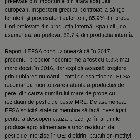
prelevate din importurile din afara spațiului
european. Inspectorii greci au controlat la sânge
fermierii și procesatorii autohtoni, 85,9% din probe
fiind prelevate din producția internă. Spaniolii, de
asemenea, au prelevat 82,7% din producția internă.
Raportul EFSA concluzionează că în 2017,
procentul probelor neconforme a fost cu 0,3% mai
mare decât în 2016, dar explică această creștere
prin dublarea numărului total de eșantioane. EFSA
recomandă monitorizarea atentă a producției de
pere, din cauza numărului mare de probe cu
reziduuri de pesticide peste MRL. De asemenea,
EFSA solicită statelor membre să facă investigații
pentru a descoperi cauza prezenței în anumite
produse agro-alimentare a unor reziduuri de
pesticide interzise în UE: dieldrin, parathion-methyl