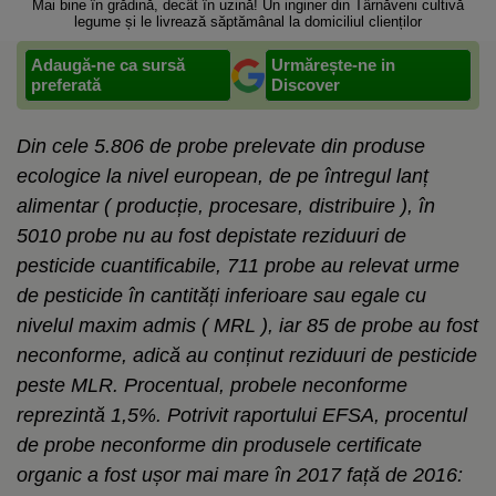
Mai bine în grădină, decât în uzină! Un inginer din Târnăveni cultivă
legume și le livrează săptămânal la domiciliul clienților
Adaugă-ne ca sursă
Urmărește-ne in
preferată
Discover
Din cele 5.806 de probe prelevate din produse
ecologice la nivel european, de pe întregul lanț
alimentar ( producție, procesare, distribuire ), în
5010 probe nu au fost depistate reziduuri de
pesticide cuantificabile, 711 probe au relevat urme
de pesticide în cantități inferioare sau egale cu
nivelul maxim admis ( MRL ), iar 85 de probe au fost
neconforme, adică au conținut reziduuri de pesticide
peste MLR. Procentual, probele neconforme
reprezintă 1,5%. Potrivit raportului EFSA, procentul
de probe neconforme din produsele certificate
organic a fost ușor mai mare în 2017 față de 2016: