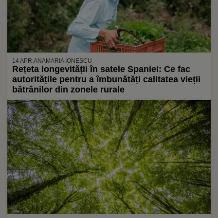
14 APR.
ANAMARIA IONESCU
Rețeta longevității în satele Spaniei: Ce fac
autoritățile pentru a îmbunătăți calitatea vieții
bătrânilor din zonele rurale