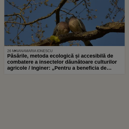
26 MAI
ANAMARIA IONESCU
Păsările, metoda ecologică și accesibilă de
combatere a insectelor dăunătoare culturilor
agricole / Inginer: „Pentru a beneficia de
aceste servicii trebuie să le asiguri hrană și
apă, locuri de cuibărit și condiții bune să își
crească puii”