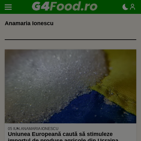
Anamaria Ionescu
05 IUN.
ANAMARIA IONESCU
Uniunea Europeană caută să stimuleze
importul de produse agricole din Ucraina