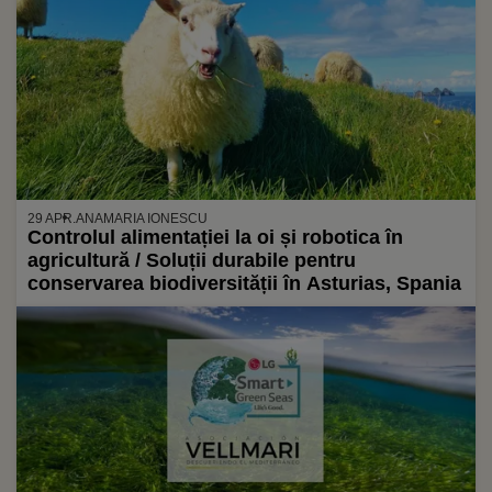
29 APR.
ANAMARIA IONESCU
Controlul alimentației la oi și robotica în
agricultură / Soluții durabile pentru
conservarea biodiversității în Asturias, Spania