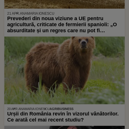
21 APR.
ANAMARIA IONESCU
Prevederi din noua viziune a UE pentru
agricultură, criticate de fermierii spanioli: „O
absurditate și un regres care nu pot fi
catalogate decât ca un demers complet lipsit
de sens”
20 APR.
ANAMARIA IONESCU
AGRIBUSINESS
Urșii din România revin în vizorul vânătorilor.
Ce arată cel mai recent studiu?