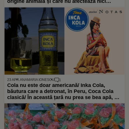
origine animală și care nu afectează nici
mediul înconjurător
23 APR.
ANAMARIA IONESCU
1
Cola nu este doar americană/ Inka Cola,
băutura care a detronat, în Peru, Coca Cola
clasică/ În această țară nu prea se bea apă, ci
acest suc din ierburi, de culoarea aurului
aztec