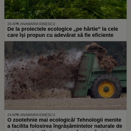
28 APR.
ANAMARIA IONESCU
De la proiectele ecologice „pe hârtie” la cele
care își propun cu adevărat să fie eficiente
24 APR.
ANAMARIA IONESCU
O zootehnie mai ecologică/ Tehnologii menite
a facilita folosirea îngrășămintelor naturale de