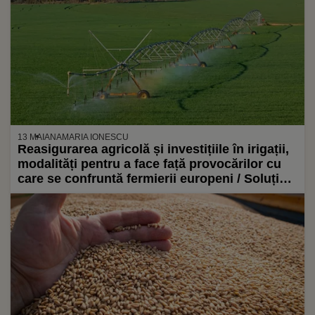
13 MAI
ANAMARIA IONESCU
Reasigurarea agricolă și investițiile în irigații,
modalități pentru a face față provocărilor cu
care se confruntă fermierii europeni / Soluția
propusă de Spania