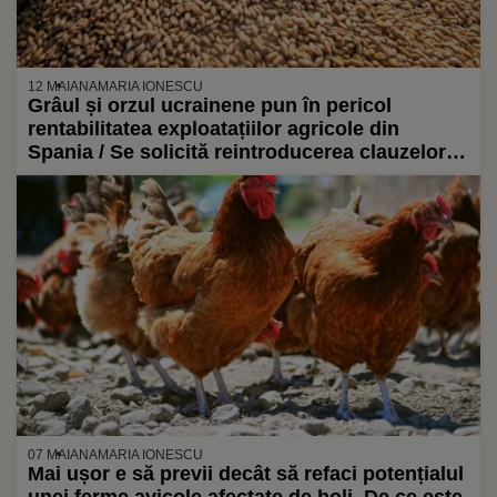
12 MAI
ANAMARIA IONESCU
Grâul și orzul ucrainene pun în pericol
rentabilitatea exploatațiilor agricole din
Spania / Se solicită reintroducerea clauzelor
de salvgardare
07 MAI
ANAMARIA IONESCU
Mai ușor e să previi decât să refaci potențialul