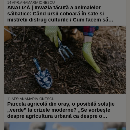
14 APR.
ANAMARIA IONESCU
ANALIZĂ | Invazia tăcută a animalelor
sălbatice: Când urșii coboară în sate și
mistreții distrug culturile / Cum facem să
păstrăm echilibrul între conservarea faunei
pădurilor și agricultură
11 APR.
ANAMARIA IONESCU
Parcela agricolă din oraș, o posibilă soluție
„verde” la crizele moderne? „Se vorbește
despre agricultura urbană ca despre o
revoluție, dar, de fapt, este mai mult o
adaptare, o evoluție a ceva ce a existat