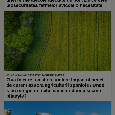
unei ferme avicole afectate de boli. De ce este
biosecuritatea fermelor avicole o necesitate
02 MAI
ANAMARIA IONESCU
AGRIBUSINESS
Ziua în care s-a stins lumina: Impactul penei
de curent asupra agriculturii spaniole / Unde
s-au înregistrat cele mai mari daune și cine
plătește?