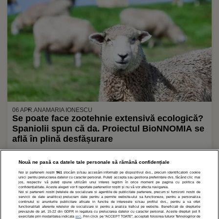
dintotdeauna”
06 APR.
ANAMARIA IONESCU
Se poate face zootehnie extensivă ecologică?
Spaniolii spun că da. Proiectul BioNNOMIA se
află în plină desfășurare
Nouă ne pasă ca datele tale personale să rămână confidențiale
Noi și partenerii noștri
961
stocăm și/sau accesăm informații pe dispozitivul dvs., precum identificatorii cookie
1
2
»
unici pentru prelucrarea datelor cu caracter personal. Puteți accepta sau gestiona preferințele dvs. făcând clic mai
jos, respectiv vă puteți opune utilizării unui interes legitim în orice moment pe pagina cu politica de
confidențialitate. Aceste alegeri vor fi raportate partenerilor noștri și nu vă vor afecta navigarea.
Noi si partenerii nostri (retelele de socializare si agentiile de publicitate partenere, precum si furnizorii nostri de
servicii de date analitice) prelucram date pentru a permite website-ului sa functioneze, pentru a personaliza
continutul si anunturile publicitare afisate in functie de interesele si/sau profilul dvs., pentru a va oferi
functionalitati aferente retelelor de socializare si pentru a analiza traficul pe website. Beneficiati de drepturile
prevazute de art. 15-22 din GDPR in legatura cu prelucrarea datelor cu caracter personal. Aceste drepturi pot fi
exercitate prin modalitatea indicata
aici
. Prin click pe “ACCEPT TOATE”, acceptati folosirea tuturor Tehnologiilor de