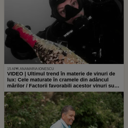
15 APR.
ANAMARIA IONESCU
VIDEO | Ultimul trend în materie de vinuri de
lux: Cele maturate în cramele din adâncul
mărilor / Factorii favorabili acestor vinuri sunt
întunericul constant, schimbările continue de
presiune și mareele