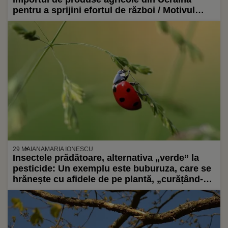
pentru a sprijini efortul de război / Motivul
pentru care fermierii din Spania sunt
nemulțumiți
29 MAI
ANAMARIA IONESCU
Insectele prădătoare, alternativa „verde” la
pesticide: Un exemplu este buburuza, care se
hrănește cu afidele de pe plantă, „curățând-o“
astfel de insectele dăunătoare