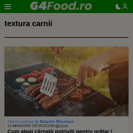
textura carnii
Articol susținut de
Matache Măcelarul
14 MAI
INGRID GEORGESCU
1046
Cum alegi cârnații potriviți pentru grătar /