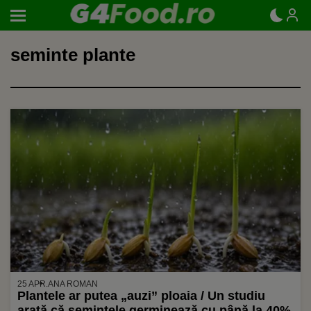
seminte plante
25 APR.
ANA ROMAN
Plantele ar putea „auzi” ploaia / Un studiu
arată că semințele germinează cu până la 40%