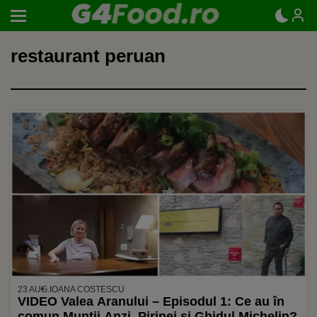
restaurant peruan
23 AUG.
IOANA COSTESCU
VIDEO Valea Aranului – Episodul 1: Ce au în
comun Munții Anzi, Pirinei și Ghidul Michelin?