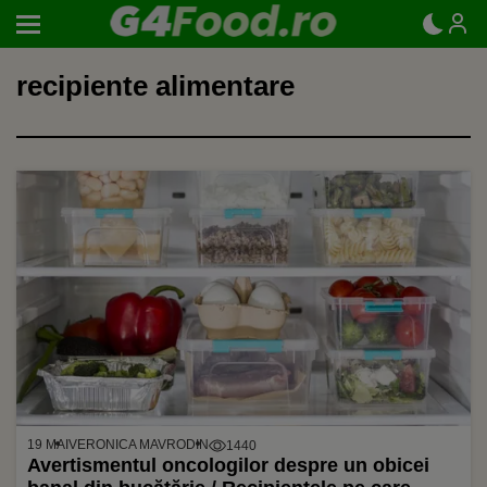
recipiente alimentare
19 MAI
VERONICA MAVRODIN
1440
Avertismentul oncologilor despre un obicei